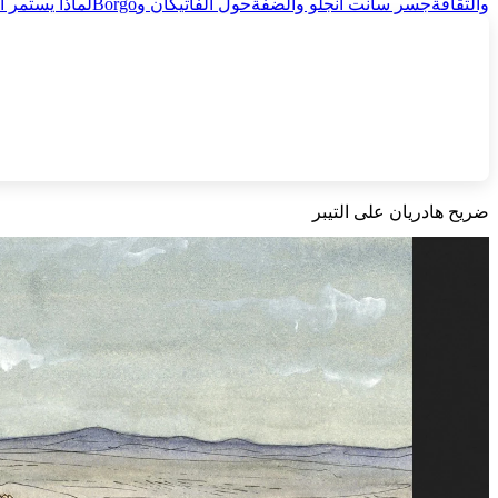
والثقافة
جسر سانت أنجلو والضفة
حول الفاتيكان وBorgo
لماذا يستمر 
ضريح هادريان على التيبر