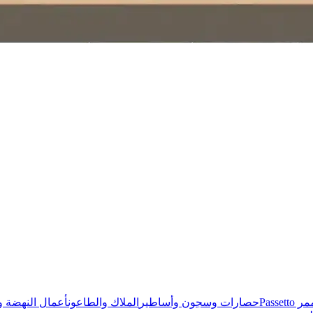
ر Passetto
حصارات وسجون وأساطير
الملاك والطاعون
أعمال النهضة وا