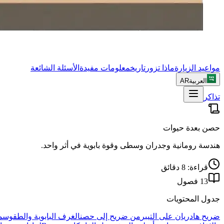
مواعيد الزيارة
ماذا تزور
تاريخ
معلومات مفيدة
الأسئلة الشائعة
العربية
AR
تذاكر
حصن بعدة حيوات
هندسة رومانية وجدران وسطى وقوة بابوية في أثر واحد.
قراءة: 8 دقائق
13 فصول
جدول المحتويات
ضريح هادريان على التيبر
من ضريح إلى حصن
الغرف البابوية والطقوس
مم