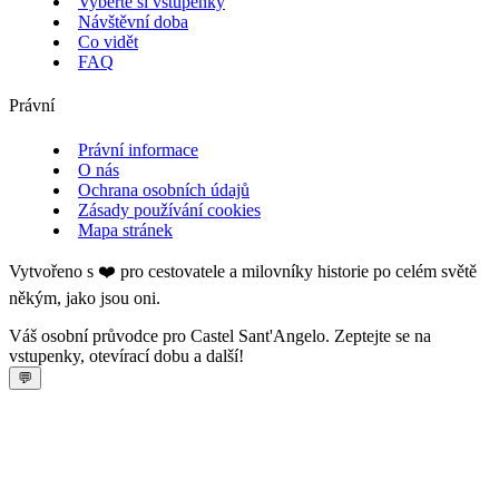
Vyberte si vstupenky
Návštěvní doba
Co vidět
FAQ
Právní
Právní informace
O nás
Ochrana osobních údajů
Zásady používání cookies
Mapa stránek
Vytvořeno s ❤️ pro cestovatele a milovníky historie po celém světě
někým, jako jsou oni.
Váš osobní průvodce pro Castel Sant'Angelo. Zeptejte se na
vstupenky, otevírací dobu a další!
💬