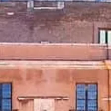
Návštěvní hodiny
Co vidět
Historie
Užitečné informace
FAQ
Čeština
CS
Vstupenky
Castel Sant'Angelo: nejčastější dotazy
Vstupenky, přístup, focení a tipy pro hladkou návštěvu.