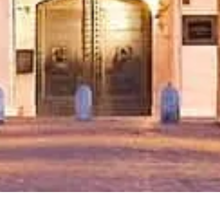
Vyberte si vstupenky
Návštěvní doba
Co vidět
FAQ
Právní
Právní informace
O nás
Ochrana osobních údajů
Zásady používání cookies
Mapa stránek
Vytvořeno s ❤️ pro cestovatele a milovníky historie po celém světě
někým, jako jsou oni.
Váš osobní průvodce pro Castel Sant'Angelo. Zeptejte se na
vstupenky, otevírací dobu a další!
💬