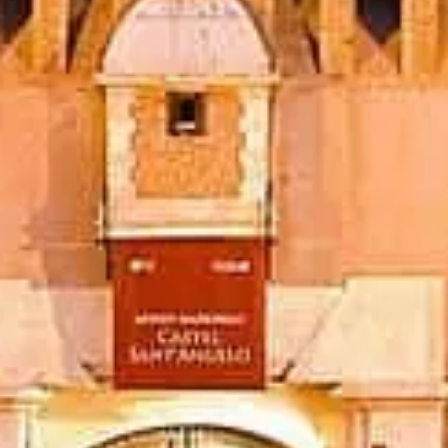
Rezervovat vstupenky
Castel Sant'Angelo Řím
Nezávislé, praktické informace pro návštěvu Castel Sant’Angelo —
vstupenky, otevírací doba, historie a chytré tipy.
©
2026
Tento web je nezávislý a není spojen s oficiální správou
muzea.
Tento web castelsantangelo.org je nezávislá informační platforma
věnovaná Castel Sant'Angelo.
Každá registrovaná značka nebo ochranná známka je majetkem
svého vlastníka. Pro dotazy týkající se vstupenek kontaktujte přímo
poskytovatele vstupenek.
Kontaktujte nás
Rychlé odkazy