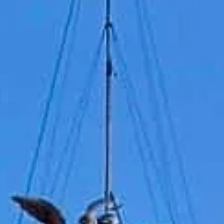
Návštěvní doba
09:00 AM
–
07:30 PM
|
Neděle, Srpen 9, 2026
Lungotevere Castello, 50, 00193 Řím, Itálie