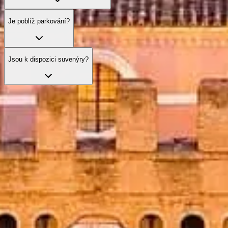
Je poblíž parkování?
Jsou k dispozici suvenýry?
Přeskočte frontu se svými vstupenkami
Objevte naše nejlepší možnosti vstupenek, navržené pro pohodlnou
návštěvu s prioritním vstupem a odborným vedením.