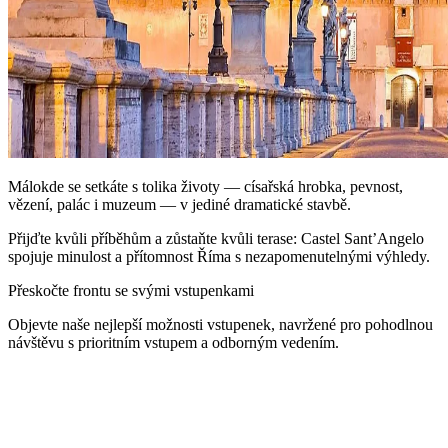
Málokde se setkáte s tolika životy — císařská hrobka, pevnost,
vězení, palác i muzeum — v jediné dramatické stavbě.
Přijďte kvůli příběhům a zůstaňte kvůli terase: Castel Sant’Angelo
spojuje minulost a přítomnost Říma s nezapomenutelnými výhledy.
Přeskočte frontu se svými vstupenkami
Objevte naše nejlepší možnosti vstupenek, navržené pro pohodlnou
návštěvu s prioritním vstupem a odborným vedením.