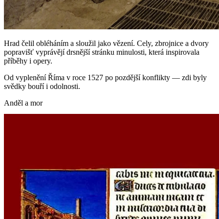
Hrad čelil obléháním a sloužil jako vězení. Cely, zbrojnice a dvory
popravišť vyprávějí drsnější stránku minulosti, která inspirovala
příběhy i opery.
Od vyplenění Říma v roce 1527 po pozdější konflikty — zdi byly
svědky bouří i odolnosti.
Anděl a mor