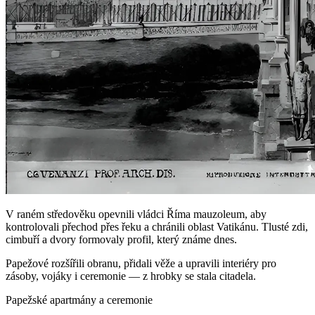
V raném středověku opevnili vládci Říma mauzoleum, aby
kontrolovali přechod přes řeku a chránili oblast Vatikánu. Tlusté zdi,
cimbuří a dvory formovaly profil, který známe dnes.
Papežové rozšířili obranu, přidali věže a upravili interiéry pro
zásoby, vojáky i ceremonie — z hrobky se stala citadela.
Papežské apartmány a ceremonie