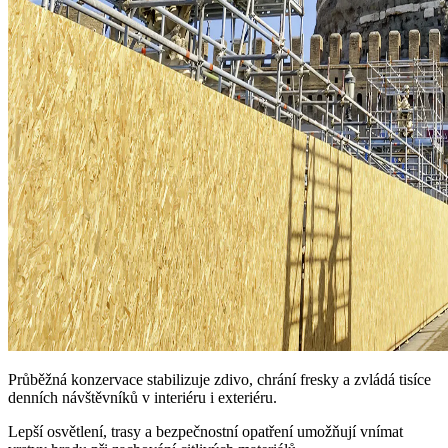
Průběžná konzervace stabilizuje zdivo, chrání fresky a zvládá tisíce
denních návštěvníků v interiéru i exteriéru.
Lepší osvětlení, trasy a bezpečnostní opatření umožňují vnímat