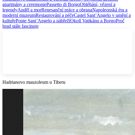
apartmány a ceremonie
Passetto di Borgo
Obléhání, vězení a
legendy
Anděl a mor
Renesanční práce a obrana
Napoleonská éra a
moderní muzeum
Restaurování a péče
Castel Sant’Angelo v umění a
kultuře
Ponte Sant’Angelo a nábřeží
Okolí Vatikánu a Borgo
Proč
hrad stále fascinuje
Hadrianovo mauzoleum u Tiberu