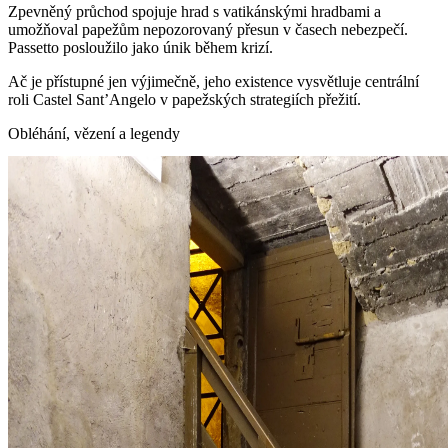
Zpevněný průchod spojuje hrad s vatikánskými hradbami a
umožňoval papežům nepozorovaný přesun v časech nebezpečí.
Passetto posloužilo jako únik během krizí.
Ač je přístupné jen výjimečně, jeho existence vysvětluje centrální
roli Castel Sant’Angelo v papežských strategiích přežití.
Obléhání, vězení a legendy