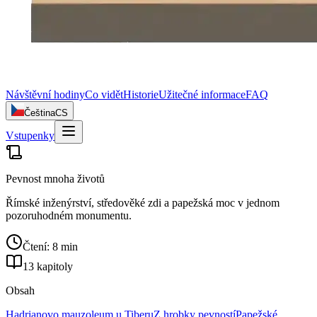
Návštěvní hodiny
Co vidět
Historie
Užitečné informace
FAQ
Čeština
CS
Vstupenky
Pevnost mnoha životů
Římské inženýrství, středověké zdi a papežská moc v jednom
pozoruhodném monumentu.
Čtení: 8 min
13 kapitoly
Obsah
Hadrianovo mauzoleum u Tiberu
Z hrobky pevností
Papežské