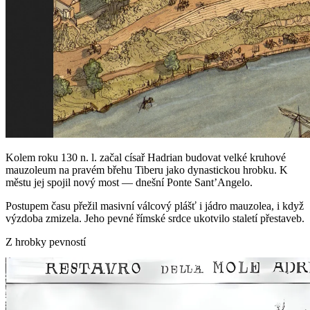
Kolem roku 130 n. l. začal císař Hadrian budovat velké kruhové
mauzoleum na pravém břehu Tiberu jako dynastickou hrobku. K
městu jej spojil nový most — dnešní Ponte Sant’Angelo.
Postupem času přežil masivní válcový plášť i jádro mauzolea, i když
výzdoba zmizela. Jeho pevné římské srdce ukotvilo staletí přestaveb.
Z hrobky pevností