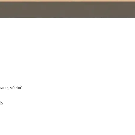
ace, včetně:
eb