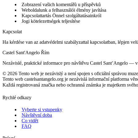
Zobrazení vašich komentářů u příspěvků
Weboldalunk a felhasználói élmény javítása
Kapcsolattartás Önnel szolgáltatásainkról
Jogi kötelezettségek teljesítése
Kapcsolat
Ha kérdése van az adatvédelmi szabályzattal kapcsolatban, lépjen vel
Castel Sant'Angelo Řím
Nezávislé, praktické informace pro návštěvu Castel Sant’Angelo — vstu
©
2026
Tento web je nezávislý a není spojen s oficiální správou muze
Tento web castelsantangelo.org je nezávislá informační platforma vě
Každá registrovaná značka nebo ochranná známka je majetkem svého vl
Rychlé odkazy
Vyberte si vstupenky
Návštěvní doba
Co vidět
FAQ