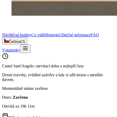
Návštěvní hodiny
Co vidět
Historie
Užitečné informace
FAQ
Čeština
CS
Vstupenky
Castel Sant'Angelo: otevírací doba a nejlepší časy
Denní rozvrhy, zvláštní uzávěry a kdy si užít terasu s menším
davem.
Momentálně máme zavřeno
Dnes
:
Zavřeno
Otevírá za 19h 11m