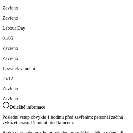
Zavřeno
Zavřeno
Labour Day
01/05
Zavřeno
Zavřeno
1. svátek vánoční
25/12
Zavřeno
Zavřeno
Důležité informace
Poslední vstup obvykle 1 hodinu před zavřením; personál začíná
vyklízet terasu 15 minut před koncem.
Brzké ráno nebo pozdní odpoledne pro měkké světlo a méně lidí;