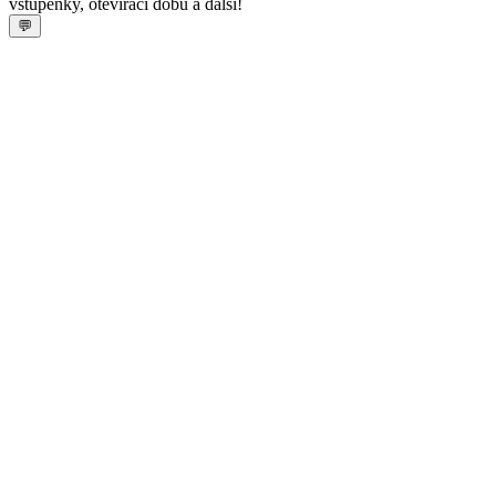
vstupenky, otevírací dobu a další!
💬