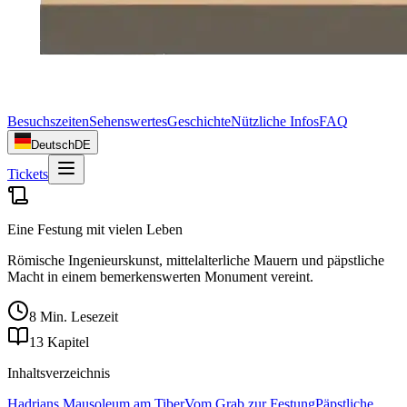
Besuchszeiten
Sehenswertes
Geschichte
Nützliche Infos
FAQ
Deutsch
DE
Tickets
Eine Festung mit vielen Leben
Römische Ingenieurskunst, mittelalterliche Mauern und päpstliche
Macht in einem bemerkenswerten Monument vereint.
8 Min. Lesezeit
13 Kapitel
Inhaltsverzeichnis
Hadrians Mausoleum am Tiber
Vom Grab zur Festung
Päpstliche