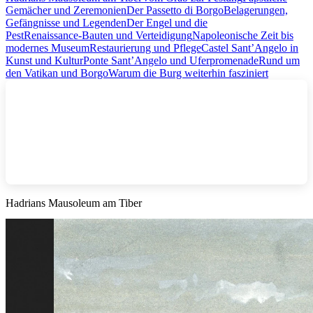
Gemächer und Zeremonien
Der Passetto di Borgo
Belagerungen,
Gefängnisse und Legenden
Der Engel und die
Pest
Renaissance‑Bauten und Verteidigung
Napoleonische Zeit bis
modernes Museum
Restaurierung und Pflege
Castel Sant’Angelo in
Kunst und Kultur
Ponte Sant’Angelo und Uferpromenade
Rund um
den Vatikan und Borgo
Warum die Burg weiterhin fasziniert
Hadrians Mausoleum am Tiber