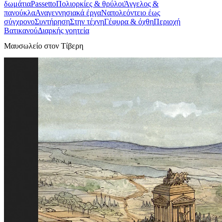
δωμάτια
Passetto
Πολιορκίες & θρύλοι
Άγγελος &
πανούκλα
Αναγεννησιακά έργα
Ναπολεόντειο έως
σύγχρονο
Συντήρηση
Στην τέχνη
Γέφυρα & όχθη
Περιοχή
Βατικανού
Διαρκής γοητεία
Μαυσωλείο στον Τίβερη