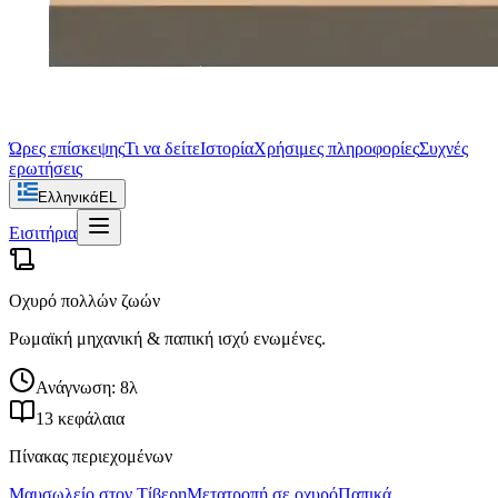
Ώρες επίσκεψης
Τι να δείτε
Ιστορία
Χρήσιμες πληροφορίες
Συχνές
ερωτήσεις
Ελληνικά
EL
Εισιτήρια
Οχυρό πολλών ζωών
Ρωμαϊκή μηχανική & παπική ισχύ ενωμένες.
Ανάγνωση: 8λ
13 κεφάλαια
Πίνακας περιεχομένων
Μαυσωλείο στον Τίβερη
Μετατροπή σε οχυρό
Παπικά