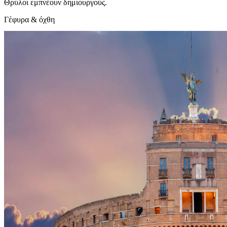
Θρύλοι εμπνέουν δημιουργούς.
Γέφυρα & όχθη