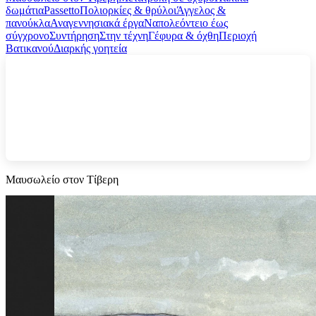
δωμάτια
Passetto
Πολιορκίες & θρύλοι
Άγγελος &
πανούκλα
Αναγεννησιακά έργα
Ναπολεόντειο έως
σύγχρονο
Συντήρηση
Στην τέχνη
Γέφυρα & όχθη
Περιοχή
Βατικανού
Διαρκής γοητεία
Μαυσωλείο στον Τίβερη