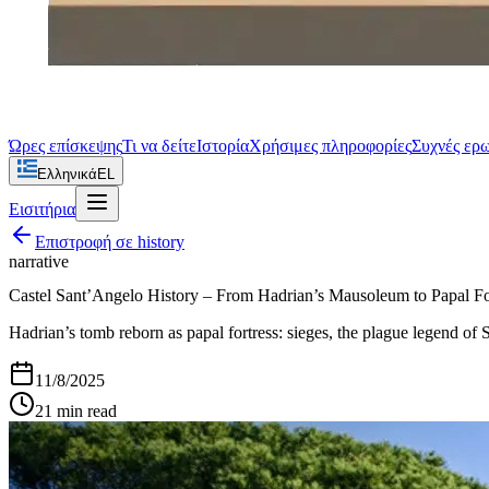
Ώρες επίσκεψης
Τι να δείτε
Ιστορία
Χρήσιμες πληροφορίες
Συχνές ερ
Ελληνικά
EL
Εισιτήρια
Επιστροφή σε
history
narrative
Castel Sant’Angelo History – From Hadrian’s Mausoleum to Papal Fo
Hadrian’s tomb reborn as papal fortress: sieges, the plague legend of 
11/8/2025
21
min read