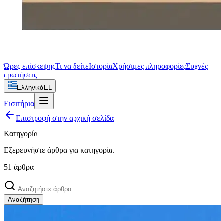
Ώρες επίσκεψης
Τι να δείτε
Ιστορία
Χρήσιμες πληροφορίες
Συχνές
ερωτήσεις
Ελληνικά
EL
Εισιτήρια
Επιστροφή στην αρχική σελίδα
Κατηγορία
Εξερευνήστε άρθρα για
κατηγορία
.
51
άρθρα
Αναζήτηση