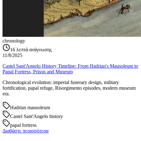
chronology
16
λεπτά ανάγνωσης
11/8/2025
Castel Sant'Angelo History Timeline: From Hadrian's Mausoleum to
Papal Fortress, Prison and Museum
Chronological evolution: imperial funerary design, military
fortification, papal refuge, Risorgimento episodes, modern museum
era.
Hadrian mausoleum
Castel Sant'Angelo history
papal fortress
Διαβάστε περισσότερα