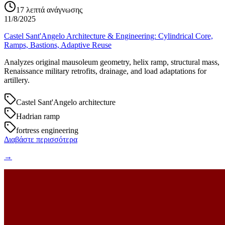
17
λεπτά ανάγνωσης
11/8/2025
Castel Sant'Angelo Architecture & Engineering: Cylindrical Core,
Ramps, Bastions, Adaptive Reuse
Analyzes original mausoleum geometry, helix ramp, structural mass,
Renaissance military retrofits, drainage, and load adaptations for
artillery.
Castel Sant'Angelo architecture
Hadrian ramp
fortress engineering
Διαβάστε περισσότερα
→