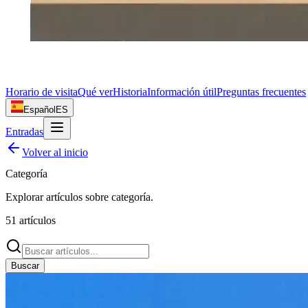
Horario de visita
Qué ver
Historia
Información útil
Preguntas frecuentes
Español
ES
Entradas
Volver al inicio
Categoría
Explorar artículos sobre
categoría
.
51
artículos
Buscar