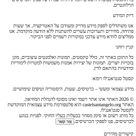
הרלוונטיים.
דיוק המידע
אנו משתדלים לספק מידע מדויק ומעודכן על האטרקציה, אך שעות
פתיחה, מחירים ותערוכות עשויים להשתנות ללא הודעה מוקדמת. אנו
ממליצים לוודא מידע עדכני במקורות רשמיים לפני הביקור.
קניין רוחני
כל התוכן באתר זה, כולל טקסטים, תמונות ואלמנטים עיצוביים, מוגן
בזכויות יוצרים. תמונות של יצירות אמנות משמשות למטרות לימודיות
ומידעיות בהתאם לדין.
קסטל סנט'אנג'לו רומא
מידע עצמאי ומעשי – כרטיסים, שעות, היסטוריה וטיפים שימושיים.
©
2026
האתר אינו אתר רשמי ואינו מסונף להנהלת המוזיאון.
האתר castelsantangelo.org הוא פלטפורמת מידע עצמאית המוקדשת
לקסטל סנט'אנג'לו.
כל מותג רשום או סימן מסחר בבעלות בעליו החוקי. לפניות בנוגע
לכרטיסים, פנו לספקי הכרטיסים.
צור קשר
קישורים מהירים