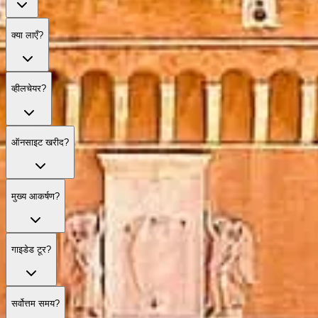
क्या लाएँ?
व्हीलचेयर?
ऑनसाइट खरीद?
मुख्य आकर्षण?
गाइडेड टूर?
सर्वोत्तम समय?