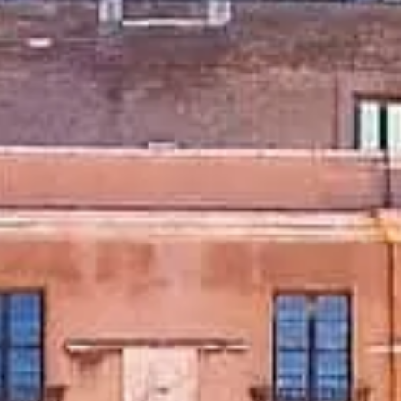
भ्रमण समय
क्या देखें
इतिहास
उपयोगी जानकारी
अक्सर पूछे जाने वाले प्रश्न
हिन्दी
HI
टिकट
अक्सर पूछे प्रश्न
टिकट, पहुँच, फोटो, टिप्स।