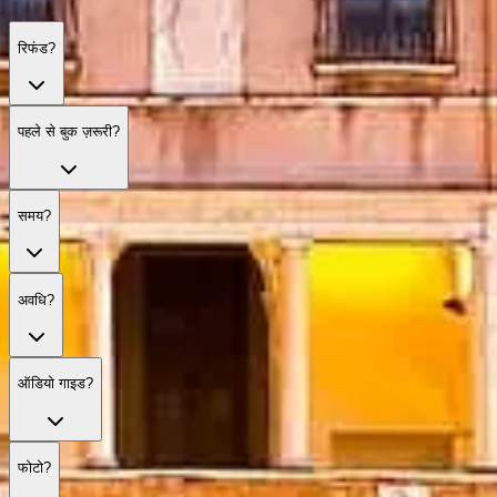
रिफंड?
पहले से बुक ज़रूरी?
समय?
अवधि?
ऑडियो गाइड?
फोटो?