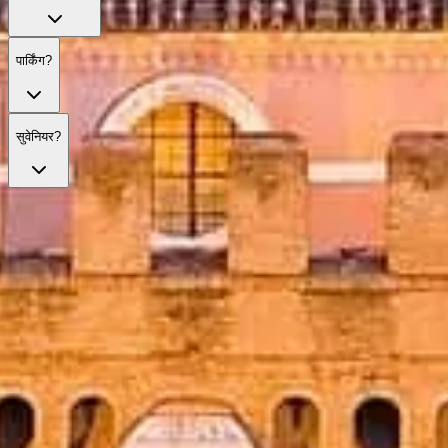
पार्किंग?
सुवेनियर?
अपने टिकटों से कतारें छोड़ें
हमारे सर्वोत्तम टिकट विकल्प देखें, जो प्राथमिकता प्रवेश और विशेषज्ञ मार्गदर्शन
के साथ आपकी यात्रा को आसान बनाते हैं।