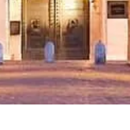
क्या देखें
प्रश्नोत्तर
कानूनी
कानूनी नोट्स
हमारे बारे में
गोपनीयता नीति
कुकी नीति
साइटमैप
दुनिया भर के यात्रियों और इतिहास प्रेमियों के लिए, उनसे मिलते-जुलते एक
व्यक्ति ने ❤️ के साथ यह वेबसाइट तैयार की है।
कैसल सेंट एंजेलो के लिए आपका निजी गाइड। टिकट, समय और अन्य
जानकारी के बारे में कुछ भी पूछें!
💬