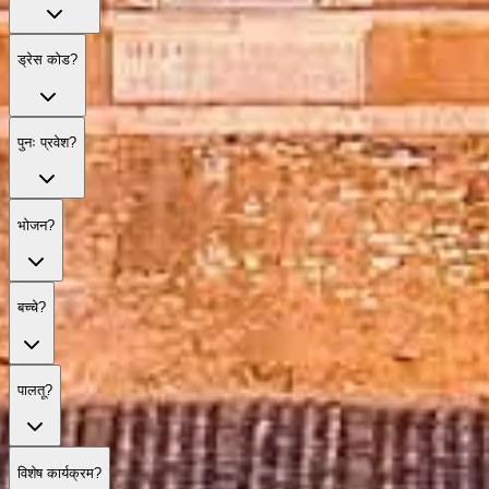
ड्रेस कोड?
पुनः प्रवेश?
भोजन?
बच्चे?
पालतू?
विशेष कार्यक्रम?