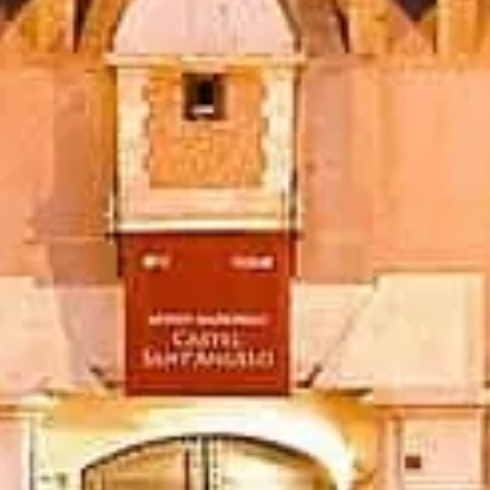
टिकट बुक करें
कैसल सेंट एंजेलो रोम
स्वतंत्र व्यावहारिक जानकारी: टिकट, समय, इतिहास, टिप्स।
©
2026
अनौपचारिक स्वतंत्र साइट।
यह वेबसाइट castelsantangelo.org, कैसल सेंट एंजेलो को समर्पित एक
स्वतंत्र सूचना मंच है।
प्रत्येक पंजीकृत ब्रांड या ट्रेडमार्क उसके स्वामी की संपत्ति है। टिकट से
संबंधित प्रश्नों के लिए कृपया टिकट प्रदाताओं से संपर्क करें।
हमसे संपर्क करें
त्वरित लिंक
अपने टिकट चुनें
खुलने का समय