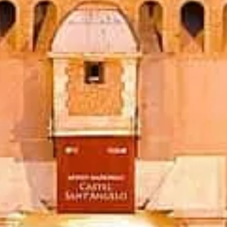
Jegyek foglalása
Castel Sant'Angelo Róma
Független, gyakorlati információk a látogatáshoz — jegyek,
nyitvatartás, történelem és okos tippek.
©
2026
Ez a webhely független, és nem áll kapcsolatban a múzeum
hivatalos igazgatásával.
A(z) castelsantangelo.org weboldal egy független információs
platform, amely a(z) Castel Sant'Angelo bemutatásának szenteli
magát.
Minden bejegyzett márka vagy védjegy a megfelelő tulajdonos
tulajdona. A jegyekkel kapcsolatos kérdésekben kérjük, forduljon
közvetlenül a jegyértékesítőkhöz.
Kapcsolatfelvétel
Gyorslinkek