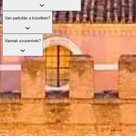
Van parkolás a közelben?
Vannak szuvenírek?
Kerülje el a sort a jegyeivel
Fedezze fel legjobb jegyajánlatainkat, amelyek kényelmes,
elsőbbségi belépést és szakértői vezetést biztosítanak.