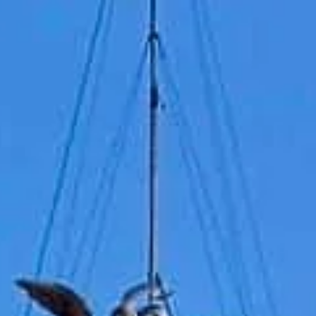
Látogatási időrend
Zárva
|
Péntek, Augusztus 7, 2026
Lungotevere Castello, 50, 00193 Róma, Olaszország