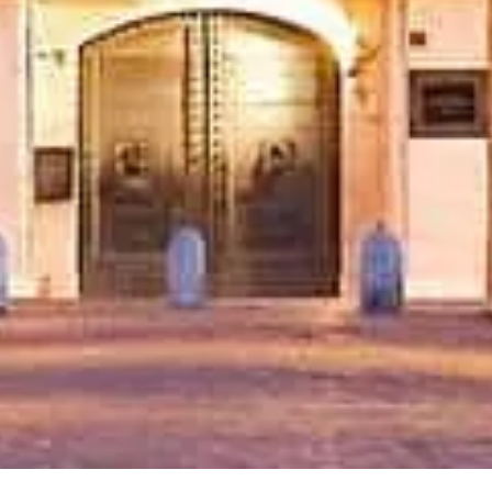
Válassza ki jegyét
Látogatási időrend
Mit érdemes megnézni
GYIK
Jogi
Jogi információk
Rólunk
Adatvédelmi szabályzat
Süti-szabályzat
Oldaltérkép
Szeretettel készült ❤️ az utazók és a történelem szerelmesei számára
– egy hozzájuk hasonló embertől.
Személyes útmutatója a(z) Castel Sant'Angelo meglátogatásához.
Kérdezzen a jegyekről, nyitvatartásról és sok másról!
💬