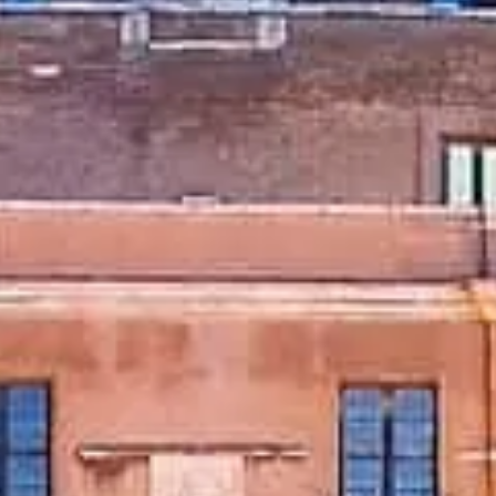
Nyitvatartási idő
Mit érdemes megnézni
Történelem
Hasznos
információk
GYIK
Magyar
HU
Jegyek
Castel Sant'Angelo: gyakori kérdések
Jegyek, hozzáférés, fotózás és tippek a zökkenőmentes látogatáshoz.