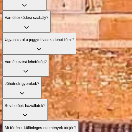
Van öltözködési szabály?
Ugyanazzal a jeggyel vissza lehet térni?
Van étkezési lehetőség?
Jöhetnek gyerekek?
Bevihetőek háziállatok?
Mi történik különleges események idején?