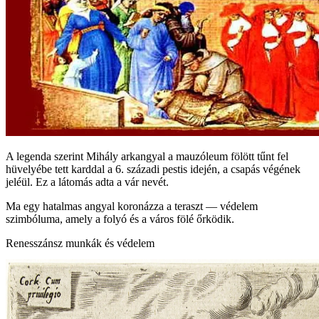
A legenda szerint Mihály arkangyal a mauzóleum fölött tűnt fel
hüvelyébe tett karddal a 6. századi pestis idején, a csapás végének
jeléül. Ez a látomás adta a vár nevét.
Ma egy hatalmas angyal koronázza a teraszt — védelem
szimbóluma, amely a folyó és a város fölé őrködik.
Renesszánsz munkák és védelem