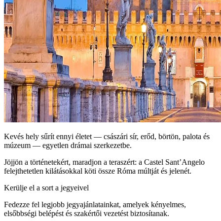
Kevés hely sűrít ennyi életet — császári sír, erőd, börtön, palota és
múzeum — egyetlen drámai szerkezetbe.
Jöjjön a történetekért, maradjon a teraszért: a Castel Sant’Angelo
felejthetetlen kilátásokkal köti össze Róma múltját és jelenét.
Kerülje el a sort a jegyeivel
Fedezze fel legjobb jegyajánlatainkat, amelyek kényelmes,
elsőbbségi belépést és szakértői vezetést biztosítanak.