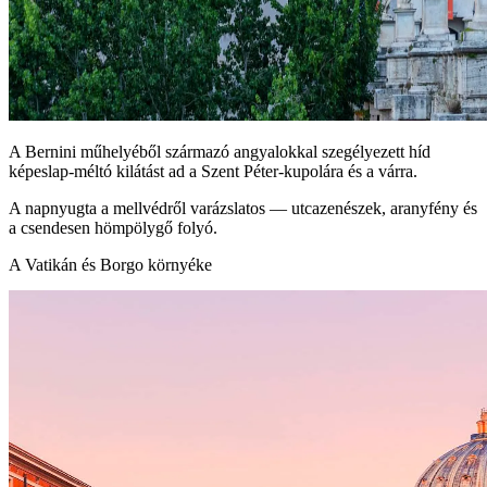
A Bernini műhelyéből származó angyalokkal szegélyezett híd
képeslap‑méltó kilátást ad a Szent Péter‑kupolára és a várra.
A napnyugta a mellvédről varázslatos — utcazenészek, aranyfény és
a csendesen hömpölygő folyó.
A Vatikán és Borgo környéke