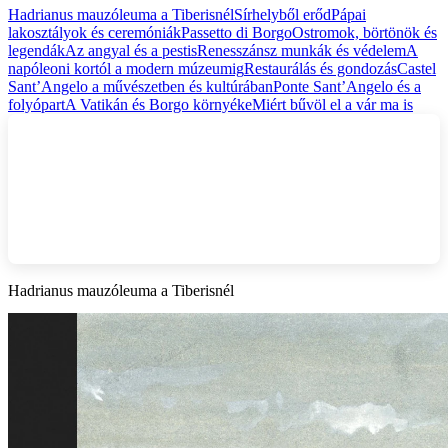
Hadrianus mauzóleuma a Tiberisnél
Sírhelyből erőd
Pápai
lakosztályok és ceremóniák
Passetto di Borgo
Ostromok, börtönök és
legendák
Az angyal és a pestis
Renesszánsz munkák és védelem
A
napóleoni kortól a modern múzeumig
Restaurálás és gondozás
Castel
Sant’Angelo a művészetben és kultúrában
Ponte Sant’Angelo és a
folyópart
A Vatikán és Borgo környéke
Miért bűvöl el a vár ma is
Hadrianus mauzóleuma a Tiberisnél