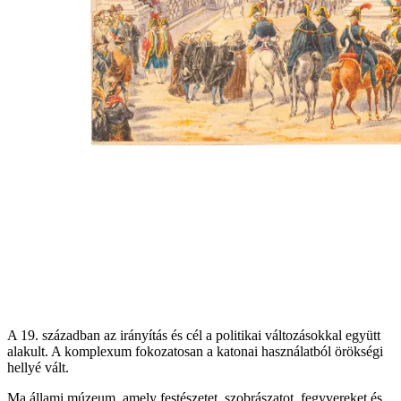
A 19. században az irányítás és cél a politikai változásokkal együtt
alakult. A komplexum fokozatosan a katonai használatból örökségi
hellyé vált.
Ma állami múzeum, amely festészetet, szobrászatot, fegyvereket és