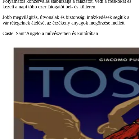
Folyamatos konzerválás stabilizálja a falazatot, védi a freskókat és
kezeli a napi több ezer látogatót bel- és kültéren.
Jobb megvilágítás, útvonalak és biztonsági intézkedések segítik a
vár rétegeinek átélését az érzékeny anyagok megőrzése mellett.
Castel Sant’Angelo a művészetben és kultúrában