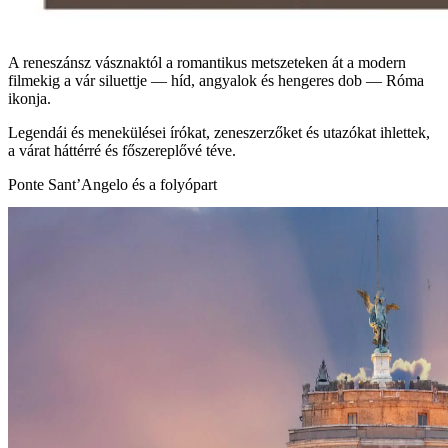
A reneszánsz vásznaktól a romantikus metszeteken át a modern
filmekig a vár siluettje — híd, angyalok és hengeres dob — Róma
ikonja.
Legendái és menekülései írókat, zeneszerzőket és utazókat ihlettek,
a várat háttérré és főszereplővé téve.
Ponte Sant’Angelo és a folyópart