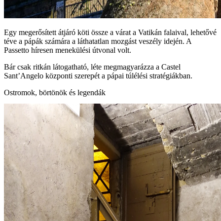
Egy megerősített átjáró köti össze a várat a Vatikán falaival, lehetővé
téve a pápák számára a láthatatlan mozgást veszély idején. A
Passetto híresen menekülési útvonal volt.
Bár csak ritkán látogatható, léte megmagyarázza a Castel
Sant’Angelo központi szerepét a pápai túlélési stratégiákban.
Ostromok, börtönök és legendák