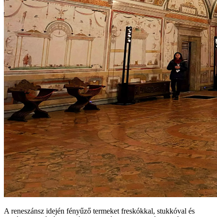
A reneszánsz idején fényűző termeket freskókkal, stukkóval és