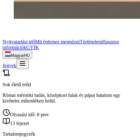
Nyitvatartási idő
Mit érdemes megnézni
Történelem
Hasznos
információk
GYIK
Magyar
HU
Jegyek
Sok életű erőd
Római mérnöki tudás, középkori falak és pápai hatalom egy
kivételes műemléken belül.
Olvasási idő: 8 perc
13 fejezet
Tartalomjegyzék