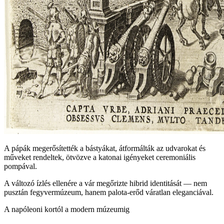
A pápák megerősítették a bástyákat, átformálták az udvarokat és
műveket rendeltek, ötvözve a katonai igényeket ceremoniális
pompával.
A változó ízlés ellenére a vár megőrizte hibrid identitását — nem
pusztán fegyvermúzeum, hanem palota‑erőd váratlan eleganciával.
A napóleoni kortól a modern múzeumig