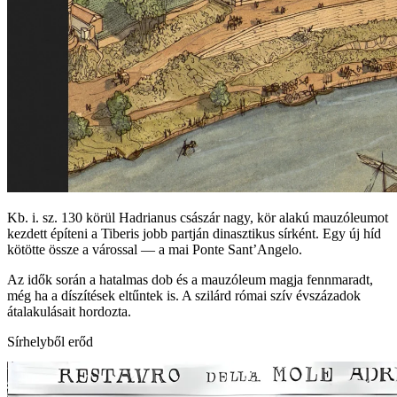
Kb. i. sz. 130 körül Hadrianus császár nagy, kör alakú mauzóleumot
kezdett építeni a Tiberis jobb partján dinasztikus sírként. Egy új híd
kötötte össze a várossal — a mai Ponte Sant’Angelo.
Az idők során a hatalmas dob és a mauzóleum magja fennmaradt,
még ha a díszítések eltűntek is. A szilárd római szív évszázadok
átalakulásait hordozta.
Sírhelyből erőd