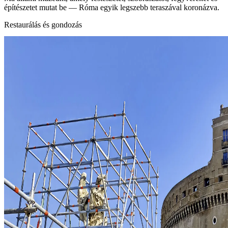
építészetet mutat be — Róma egyik legszebb teraszával koronázva.
Restaurálás és gondozás