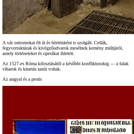
A vár ostromokat élt át és börtönként is szolgált. Cellák,
fegyverraktárak és kivégzőudvarok mesélnek kemény múltjáról,
amely történeteket és operákat ihletett.
Az 1527‑es Róma kifosztásától a későbbi konfliktusokig — a falak
viharok és kitartás tanúi voltak.
Az angyal és a pestis