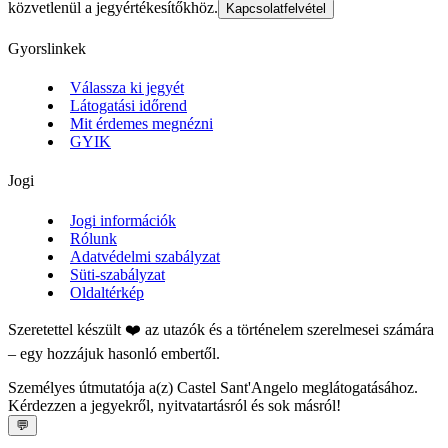
közvetlenül a jegyértékesítőkhöz.
Kapcsolatfelvétel
Gyorslinkek
Válassza ki jegyét
Látogatási időrend
Mit érdemes megnézni
GYIK
Jogi
Jogi információk
Rólunk
Adatvédelmi szabályzat
Süti-szabályzat
Oldaltérkép
Szeretettel készült ❤️ az utazók és a történelem szerelmesei számára
– egy hozzájuk hasonló embertől.
Személyes útmutatója a(z) Castel Sant'Angelo meglátogatásához.
Kérdezzen a jegyekről, nyitvatartásról és sok másról!
💬