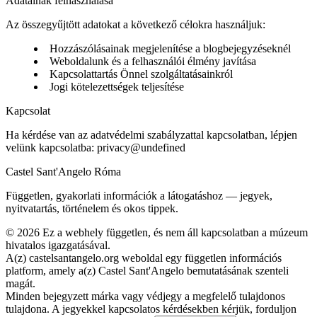
Adatainak felhasználása
Az összegyűjtött adatokat a következő célokra használjuk:
Hozzászólásainak megjelenítése a blogbejegyzéseknél
Weboldalunk és a felhasználói élmény javítása
Kapcsolattartás Önnel szolgáltatásainkról
Jogi kötelezettségek teljesítése
Kapcsolat
Ha kérdése van az adatvédelmi szabályzattal kapcsolatban, lépjen
velünk kapcsolatba:
privacy@undefined
Castel Sant'Angelo Róma
Független, gyakorlati információk a látogatáshoz — jegyek,
nyitvatartás, történelem és okos tippek.
©
2026
Ez a webhely független, és nem áll kapcsolatban a múzeum
hivatalos igazgatásával.
A(z) castelsantangelo.org weboldal egy független információs
platform, amely a(z) Castel Sant'Angelo bemutatásának szenteli
magát.
Minden bejegyzett márka vagy védjegy a megfelelő tulajdonos
tulajdona. A jegyekkel kapcsolatos kérdésekben kérjük, forduljon