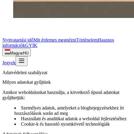
Nyitvatartási idő
Mit érdemes megnézni
Történelem
Hasznos
információk
GYIK
Magyar
HU
Jegyek
Adatvédelmi szabályzat
Milyen adatokat gyűjtünk
Amikor weboldalunkat használja, a következő típusú adatokat
gyűjthetjük:
Személyes adatok, amelyeket a blogbejegyzésekhez írt
hozzászólások során ad meg
Használati és analitikai adatok a weboldal fejlesztéséhez
Cookie-k és hasonló nyomkövető technológiák