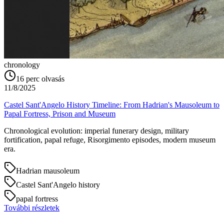
chronology
16
perc olvasás
11/8/2025
Castel Sant'Angelo History Timeline: From Hadrian's Mausoleum to
Papal Fortress, Prison and Museum
Chronological evolution: imperial funerary design, military
fortification, papal refuge, Risorgimento episodes, modern museum
era.
Hadrian mausoleum
Castel Sant'Angelo history
papal fortress
További részletek