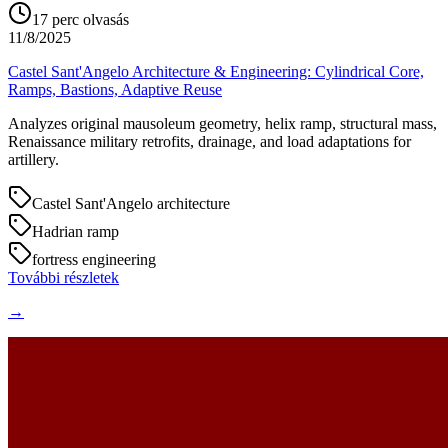
17
perc olvasás
11/8/2025
Castel Sant'Angelo Architecture & Engineering: Cylindrical Core,
Ramps, Bastions, Adaptive Reuse
Analyzes original mausoleum geometry, helix ramp, structural mass,
Renaissance military retrofits, drainage, and load adaptations for
artillery.
Castel Sant'Angelo architecture
Hadrian ramp
fortress engineering
További részletek
→