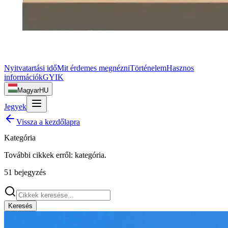
Nyitvatartási idő
Mit érdemes megnézni
Történelem
Hasznos
információk
GYIK
Magyar
HU
Jegyek
Vissza a kezdőlapra
Kategória
További cikkek erről:
kategória
.
51
bejegyzés
Keresés