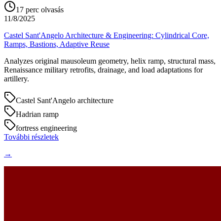
17
perc olvasás
11/8/2025
Castel Sant'Angelo Architecture & Engineering: Cylindrical Core,
Ramps, Bastions, Adaptive Reuse
Analyzes original mausoleum geometry, helix ramp, structural mass,
Renaissance military retrofits, drainage, and load adaptations for
artillery.
Castel Sant'Angelo architecture
Hadrian ramp
fortress engineering
További részletek
→