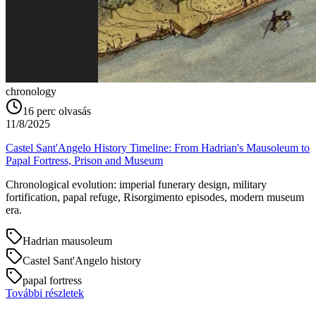
chronology
16
perc olvasás
11/8/2025
Castel Sant'Angelo History Timeline: From Hadrian's Mausoleum to
Papal Fortress, Prison and Museum
Chronological evolution: imperial funerary design, military
fortification, papal refuge, Risorgimento episodes, modern museum
era.
Hadrian mausoleum
Castel Sant'Angelo history
papal fortress
További részletek