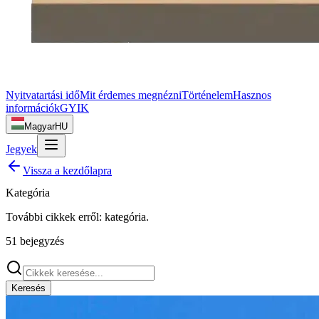
Nyitvatartási idő
Mit érdemes megnézni
Történelem
Hasznos
információk
GYIK
Magyar
HU
Jegyek
Vissza a kezdőlapra
Kategória
További cikkek erről:
kategória
.
51
bejegyzés
Keresés