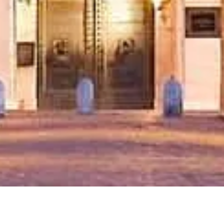
Jam buka kunjungan
Apa yang bisa dilihat
FAQ
Legal
Catatan hukum
Tentang kami
Kebijakan privasi
Kebijakan cookie
Peta situs
Dibuat dengan ❤️ untuk para pelancong dan pecinta sejarah di
seluruh dunia, oleh seseorang yang sama seperti mereka.
Pemandu pribadi Anda untuk Castel Sant'Angelo. Tanya apa saja
tentang tiket, jam buka, dan lainnya!
💬