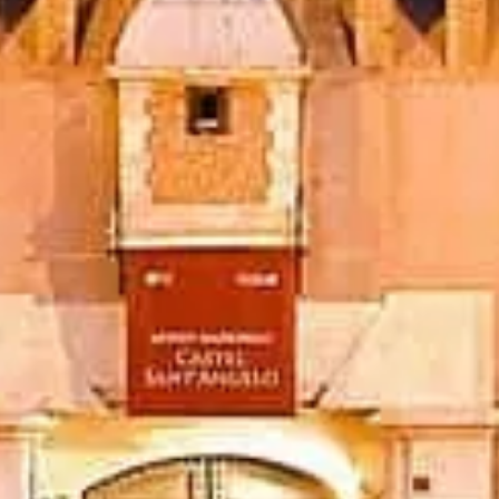
Pesan tiket
Castel Sant'Angelo Roma
Informasi mandiri dan praktis — tiket, jam, sejarah, dan kiat cerdas.
©
2026
Situs ini independen dan tidak berafiliasi dengan pengelola
museum resmi.
Situs castelsantangelo.org adalah platform informasi independen
yang didedikasikan untuk Castel Sant'Angelo.
Setiap merek dagang terdaftar adalah milik pemegangnya masing-
masing. Untuk pertanyaan terkait tiket, hubungi langsung penyedia
tiket.
Hubungi kami
Tautan cepat
Pilih tiket Anda