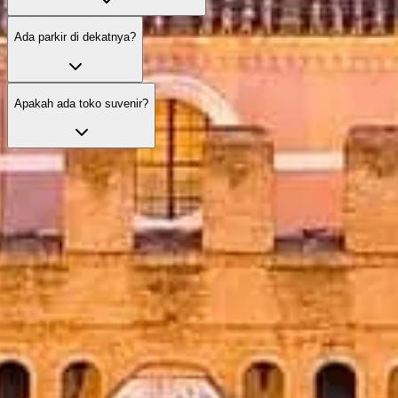
Ada parkir di dekatnya?
Apakah ada toko suvenir?
Lewati antrean dengan tiket Anda
Temukan pilihan tiket terbaik dengan akses prioritas dan panduan
ahli.