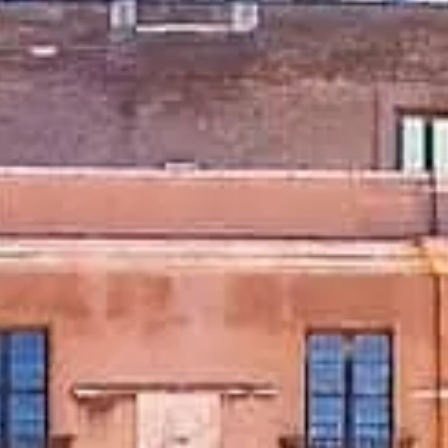
Jam kunjungan
Apa yang bisa dilihat
Sejarah
Info bermanfaat
FAQ
Bahasa
ID
Tiket
Castel Sant'Angelo: pertanyaan yang sering diajukan
Tiket, akses, fotografi, dan kiat untuk kunjungan yang mulus.