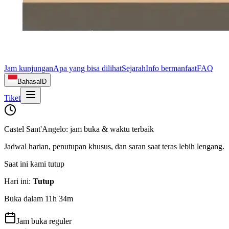
Jam kunjungan
Apa yang bisa dilihat
Sejarah
Info bermanfaat
FAQ
Bahasa
ID
Tiket
Castel Sant'Angelo: jam buka & waktu terbaik
Jadwal harian, penutupan khusus, dan saran saat teras lebih lengang.
Saat ini kami tutup
Hari ini
:
Tutup
Buka dalam 11h 34m
Jam buka reguler