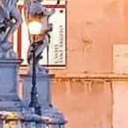
Prenota i biglietti
Castel Sant'Angelo Roma
Informazioni indipendenti e pratiche per visitare Castel Sant’Angelo — bi
©
2026
Questo sito è indipendente e non è affiliato all’amministrazion
Este site castelsantangelo.org é uma plataforma de informação indepe
Todas as marcas registradas pertencem aos seus respectivos proprietári
Link rapidi
Scegli i tuoi biglietti
Orari di apertura
Cosa vedere
FAQ
Legale