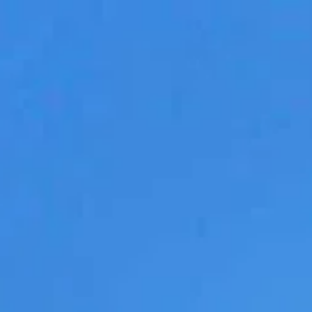
Orari di apertura
09:00 AM
–
07:30 PM
|
Sabato, Agosto 8, 2026
Lungotevere Castello, 50, 00193 Roma, Italia