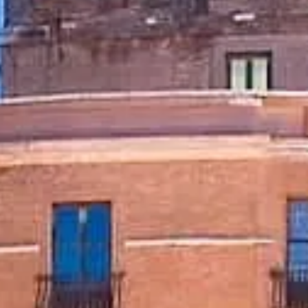
Orari di visita
Cosa vedere
Storia
Info utili
FAQ
Italiano
IT
Biglietti
Castel Sant'Angelo: domande frequenti
Biglietti, accesso, fotografie e consigli per una visita scorrevole.