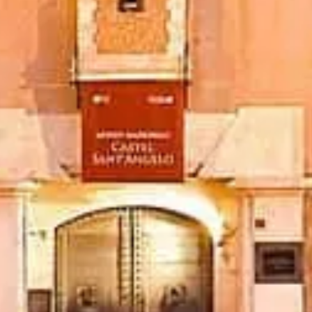
glietti, orari, storia e consigli utili.
e ufficiale del museo.
ndente dedicada a Castel Sant'Angelo.
os. Para dúvidas sobre ingressos, consulte os fornecedores oficiais.
Con