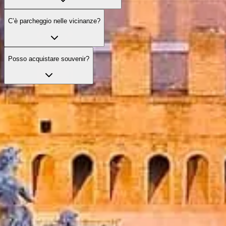
C’è parcheggio nelle vicinanze?
Posso acquistare souvenir?
Salta la fila con i tuoi biglietti
Scopri le nostre migliori opzioni di biglietto, pensate per migliorare la 