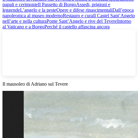
papali e cerimonie
Il Passetto di Borgo
Assedi, prigioni e
leggende
L’angelo e la peste
Opere e difese rinascimentali
Dall’epoca
napoleonica al museo moderno
Restauro e cura
Il Castel Sant’Angelo
nell’arte e nella cultura
Ponte Sant’Angelo e rive del Tevere
Intorno
al Vaticano e a Borgo
Perché il castello affascina ancora
Il mausoleo di Adriano sul Tevere