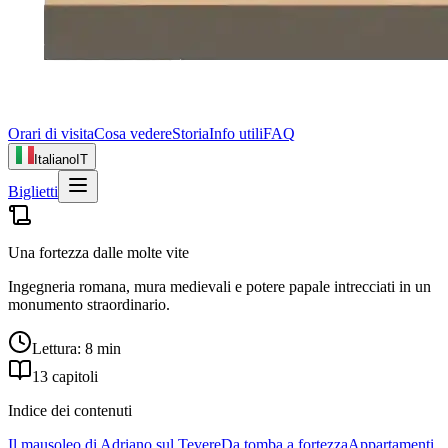
Orari di visita
Cosa vedere
Storia
Info utili
FAQ
Italiano
IT
Biglietti
Una fortezza dalle molte vite
Ingegneria romana, mura medievali e potere papale intrecciati in un
monumento straordinario.
Lettura: 8 min
13 capitoli
Indice dei contenuti
Il mausoleo di Adriano sul Tevere
Da tomba a fortezza
Appartamenti