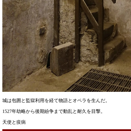
城は包囲と監獄利用を経て物語とオペラを生んだ。
1527年劫略から後期紛争まで動乱と耐久を目撃。
天使と疫病