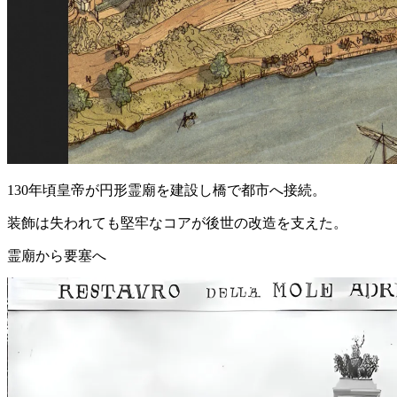
130年頃皇帝が円形霊廟を建設し橋で都市へ接続。
装飾は失われても堅牢なコアが後世の改造を支えた。
霊廟から要塞へ