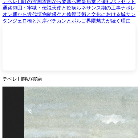
テベレ川畔の霊廟
霊廟から要塞へ
教皇居室と儀礼
パッセット
通路
包囲・牢獄・伝説
天使と疫病
ルネサンス期の工事
ナポレ
オン期から近代博物館
保存と修復
芸術と文化における城
サン
タンジェロ橋と河岸
バチカンとボルゴ界隈
魅力が続く理由
テベレ川畔の霊廟