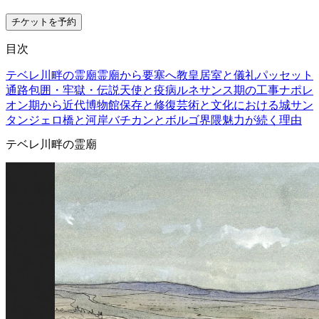
チケットを予約
目次
テベレ川畔の霊廟
霊廟から要塞へ
教皇居室と儀礼
パッセット
通路
包囲・牢獄・伝説
天使と疫病
ルネサンス期の工事
ナポレ
オン期から近代博物館
保存と修復
芸術と文化における城
サン
タンジェロ橋と河岸
バチカンとボルゴ界隈
魅力が続く理由
テベレ川畔の霊廟