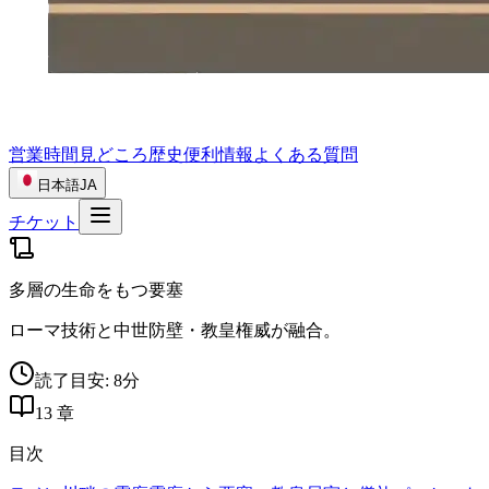
営業時間
見どころ
歴史
便利情報
よくある質問
日本語
JA
チケット
多層の生命をもつ要塞
ローマ技術と中世防壁・教皇権威が融合。
読了目安: 8分
13 章
目次