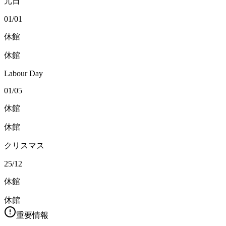
元日
01/01
休館
休館
Labour Day
01/05
休館
休館
クリスマス
25/12
休館
休館
重要情報