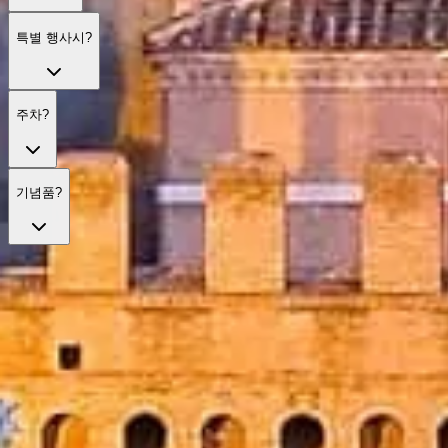
특별 행사시?
주차?
기념품?
티켓으로 줄 서지 않고 입장