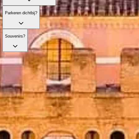
Parkeren dichtbij?
Souvenirs?
Sla de rij over met je tickets
Ontdek onze beste ticketopties, met snelle toegang en deskundige
begeleiding.