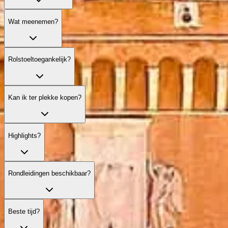
Wat meenemen?
Rolstoeltoegankelijk?
Kan ik ter plekke kopen?
Highlights?
Rondleidingen beschikbaar?
Beste tijd?