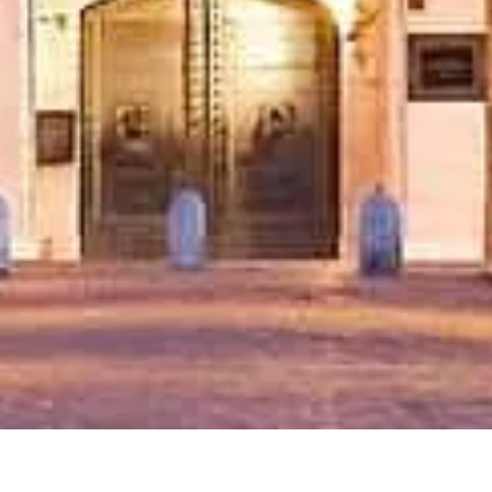
Kies je tickets
Bezoektijden
Wat te zien
FAQ
Juridisch
Juridische info
Over ons
Privacybeleid
Cookiebeleid
Sitemap
Gemaakt met ❤️ voor reizigers en geschiedenisliefhebbers
wereldwijd, door iemand zoals zij.
Je persoonlijke gids voor Castel Sant'Angelo. Vraag me alles over
tickets, openingstijden en meer!
💬