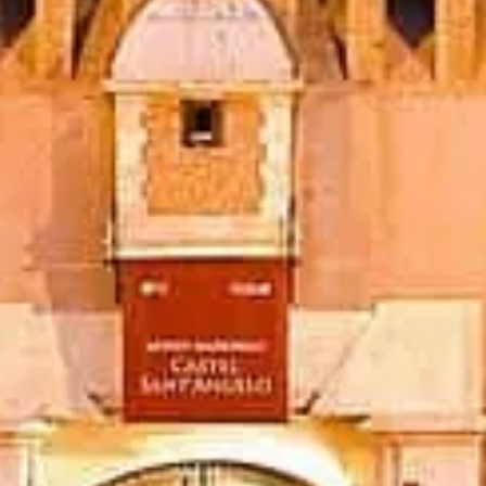
Tickets boeken
Castel Sant'Angelo Rome
Onafhankelijke, praktische info: tickets, tijden, geschiedenis en
slimme tips.
©
2026
Deze site is onafhankelijk en niet gelieerd aan het officiële
museumbeheer.
De website castelsantangelo.org is een onafhankelijk
informatieplatform, gewijd aan Castel Sant'Angelo.
Alle geregistreerde merken en handelsmerken zijn eigendom van
hun respectieve houders. Voor vragen over tickets kun je terecht bij
de ticketaanbieders.
Neem contact op
Snelle links