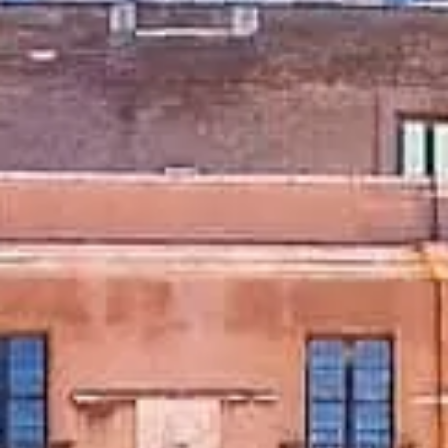
Openingstijden
Wat te zien
Geschiedenis
Praktische info
FAQ
Nederlands
NL
Tickets
Castel Sant'Angelo: veelgestelde vragen
Tickets, toegang, fotografie en tips voor een soepel bezoek.