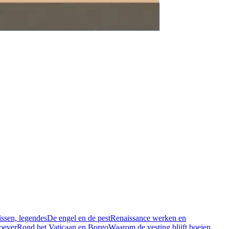
ssen, legendes
De engel en de pest
Renaissance werken en
roever
Rond het Vaticaan en Borgo
Waarom de vesting blijft boeien