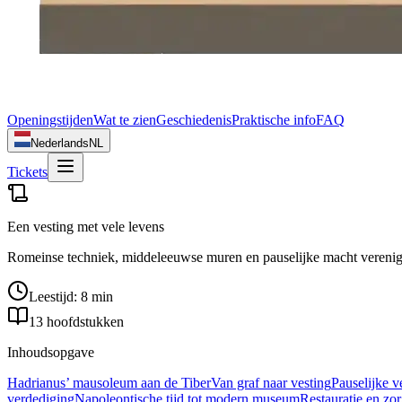
Openingstijden
Wat te zien
Geschiedenis
Praktische info
FAQ
Nederlands
NL
Tickets
Een vesting met vele levens
Romeinse techniek, middeleeuwse muren en pauselijke macht verenig
Leestijd: 8 min
13 hoofdstukken
Inhoudsopgave
Hadrianus’ mausoleum aan de Tiber
Van graf naar vesting
Pauselijke 
verdediging
Napoleontische tijd tot modern museum
Restauratie en zo