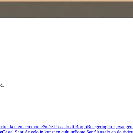
d.
vertrekken en ceremonieën
De Passetto di Borgo
Belegeringen, gevangeni
rg
Castel Sant’Angelo in kunst en cultuur
Ponte Sant’Angelo en de rivie