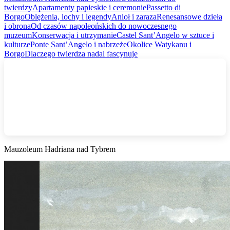
twierdzy
Apartamenty papieskie i ceremonie
Passetto di
Borgo
Oblężenia, lochy i legendy
Anioł i zaraza
Renesansowe dzieła
i obrona
Od czasów napoleońskich do nowoczesnego
muzeum
Konserwacja i utrzymanie
Castel Sant’Angelo w sztuce i
kulturze
Ponte Sant’Angelo i nabrzeże
Okolice Watykanu i
Borgo
Dlaczego twierdza nadal fascynuje
Mauzoleum Hadriana nad Tybrem