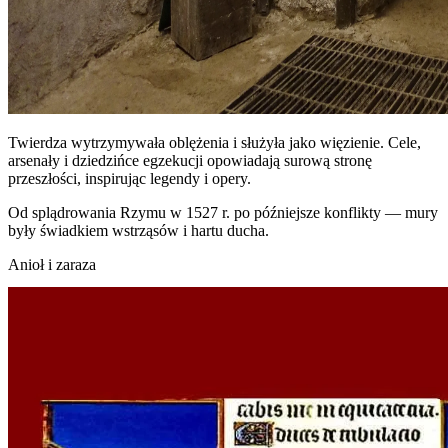
Twierdza wytrzymywała oblężenia i służyła jako więzienie. Cele,
arsenały i dziedzińce egzekucji opowiadają surową stronę
przeszłości, inspirując legendy i opery.
Od splądrowania Rzymu w 1527 r. po późniejsze konflikty — mury
były świadkiem wstrząsów i hartu ducha.
Anioł i zaraza