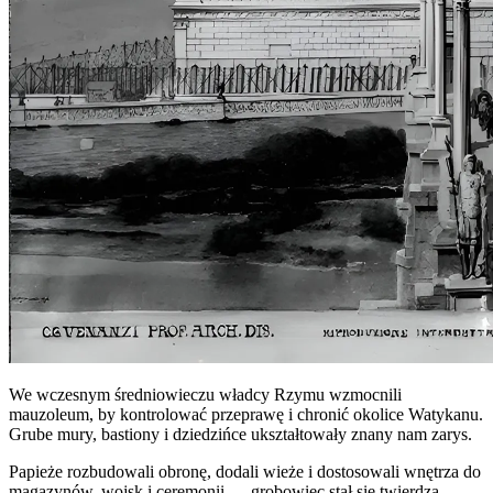
We wczesnym średniowieczu władcy Rzymu wzmocnili
mauzoleum, by kontrolować przeprawę i chronić okolice Watykanu.
Grube mury, bastiony i dziedzińce ukształtowały znany nam zarys.
Papieże rozbudowali obronę, dodali wieże i dostosowali wnętrza do
magazynów, wojsk i ceremonii — grobowiec stał się twierdzą.