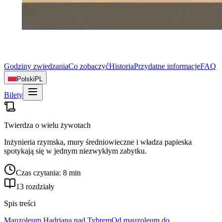
Godziny zwiedzania
Co zobaczyć
Historia
Przydatne informacje
FAQ
Polski
PL
Bilety
Twierdza o wielu żywotach
Inżynieria rzymska, mury średniowieczne i władza papieska
spotykają się w jednym niezwykłym zabytku.
Czas czytania: 8 min
13 rozdziały
Spis treści
Mauzoleum Hadriana nad Tybrem
Od mauzoleum do