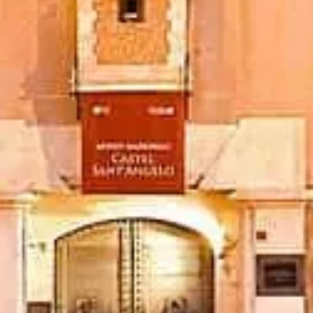
 — ingressos, horários, história e dicas espertas.
l do museu.
ndente dedicada a Castel Sant'Angelo.
roprietário. Para dúvidas sobre ingressos, consulte diretamente os forne