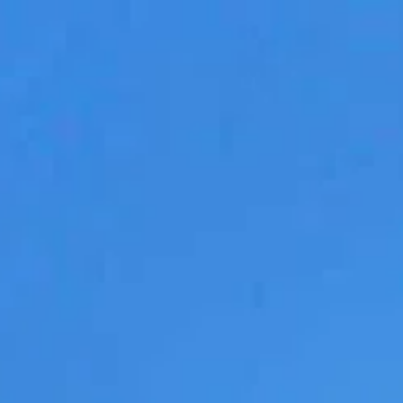
Horário de visita
Fechado
|
Sexta-feira, Agosto 7, 2026
Lungotevere Castello, 50, 00193 Roma, Itália