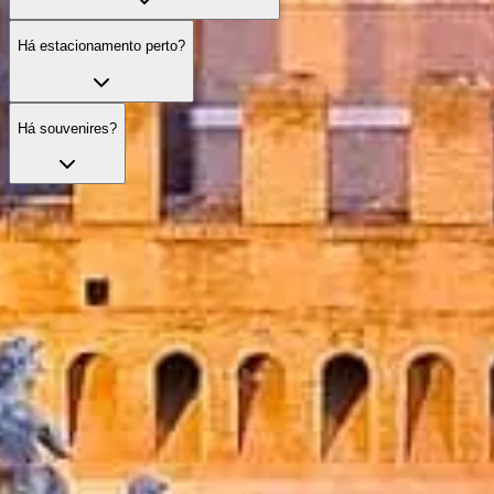
Há estacionamento perto?
Há souvenires?
Evite filas com seus ingressos
Explore nossas melhores opções de ingresso, pensadas para melhorar su