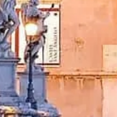
Reservar ingressos
Castel Sant'Angelo Roma
Informações independentes e práticas para visitar o Castel Sant’Angelo
©
2026
Este site é independente e não afiliado à administração oficia
Este site castelsantangelo.org é uma plataforma de informação indepe
Cada marca registrada ou marca comercial pertence ao seu respectivo p
Fale conosco
Links rápidos
Escolha seus ingressos
Horário de visita
O que ver
FAQs