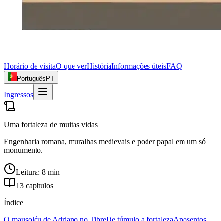
Horário de visita
O que ver
História
Informações úteis
FAQ
Português
PT
Ingressos
Uma fortaleza de muitas vidas
Engenharia romana, muralhas medievais e poder papal em um só
monumento.
Leitura: 8 min
13 capítulos
Índice
O mausoléu de Adriano no Tibre
De túmulo a fortaleza
Aposentos