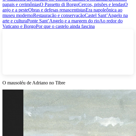
papais e cerimônias
O Passetto di Borgo
Cercos, prisões e lendas
O
anjo e a peste
Obras e defesas renascentistas
Era napoleônica ao
museu moderno
Restauração e conservação
Castel Sant’Angelo na
arte e cultura
Ponte Sant’Angelo e a margem do rio
Ao redor do
Vaticano e Borgo
Por que o castelo ainda fascina
O mausoléu de Adriano no Tibre