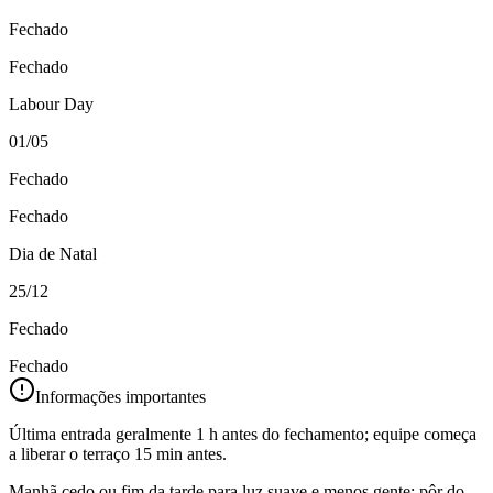
Fechado
Fechado
Labour Day
01/05
Fechado
Fechado
Dia de Natal
25/12
Fechado
Fechado
Informações importantes
Última entrada geralmente 1 h antes do fechamento; equipe começa
a liberar o terraço 15 min antes.
Manhã cedo ou fim da tarde para luz suave e menos gente; pôr do