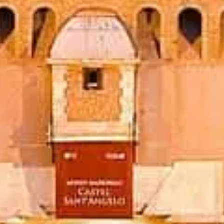
Забронировать билеты
Castel Sant'Angelo Рим
Независимая практическая информация: билеты, часы работы,
история и советы.
©
2026
Сайт независим и не связан с официальной
администрацией музея.
Сайт castelsantangelo.org — это независимая информационная
платформа, посвящённая Castel Sant'Angelo.
Все зарегистрированные бренды и торговые марки
принадлежат их законным владельцам. По вопросам,
связанным с билетами, обращайтесь к соответствующим
поставщикам.
Связаться с нами