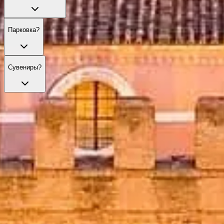
Парковка?
Сувениры?
Пропустите очередь со своими билетами
Ознакомьтесь с нашими лучшими вариантами билетов,
которые сделают ваш визит комфортнее благодаря
приоритетному входу и профессиональным гидам.