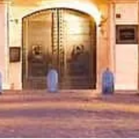
Быстрые ссылки
Выберите билеты
Время посещения
Что посмотреть
FAQ
Правовая информация
Юридическая информация
О нас
Политика конфиденциальности
Политика в отношении файлов cookie
Карта сайта
Создано с ❤️ для путешественников и любителей истории по
всему миру человеком, таким же, как они.
Ваш личный гид по Castel Sant'Angelo. Задавайте вопросы о
билетах, часах работы и многом другом!
💬