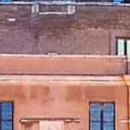
Часы работы
Что посмотреть
История
Полезная
информация
FAQ
Русский
RU
Билеты
Castel Sant'Angelo: вопросы и ответы
Билеты, доступ, фото и советы.