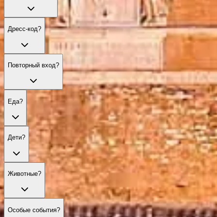
Дресс‑код?
Повторный вход?
Еда?
Дети?
Животные?
Особые события?