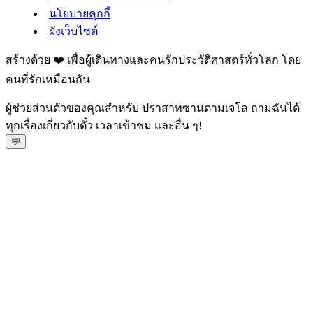
นโยบายคุกกี้
ผังเว็บไซต์
สร้างด้วย ❤️ เพื่อผู้เดินทางและคนรักประวัติศาสตร์ทั่วโลก โดย
คนที่รักเหมือนกัน
ผู้ช่วยส่วนตัวของคุณสำหรับ ปราสาทซานตามเจโล ถามฉันได้
ทุกเรื่องเกี่ยวกับตั๋ว เวลาเข้าชม และอื่น ๆ!
💬