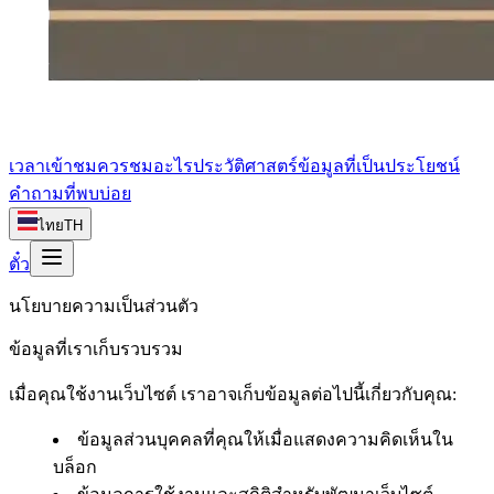
เวลาเข้าชม
ควรชมอะไร
ประวัติศาสตร์
ข้อมูลที่เป็นประโยชน์
คำถามที่พบบ่อย
ไทย
TH
ตั๋ว
นโยบายความเป็นส่วนตัว
ข้อมูลที่เราเก็บรวบรวม
เมื่อคุณใช้งานเว็บไซต์ เราอาจเก็บข้อมูลต่อไปนี้เกี่ยวกับคุณ:
ข้อมูลส่วนบุคคลที่คุณให้เมื่อแสดงความคิดเห็นใน
บล็อก