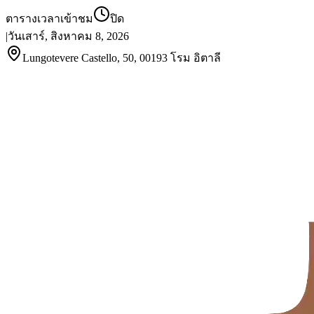
ตารางเวลาเข้าชม
ปิด
|
วันเสาร์, สิงหาคม 8, 2026
Lungotevere Castello, 50, 00193 โรม อิตาลี