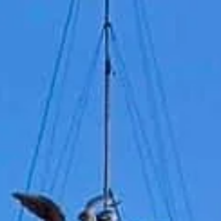
Ziyaret saatleri
Kapalı
|
Cumartesi, Ağustos 8, 2026
Lungotevere Castello, 50, 00193 Roma, İtalya