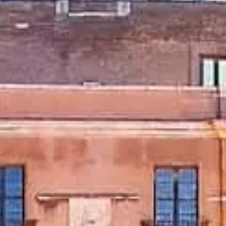
Ziyaret saatleri
Neler görülmeli
Tarih
Faydalı bilgiler
SSS
Türkçe
TR
Biletler
Castel Sant'Angelo: sık sorulan sorular
Biletler, erişim, fotoğraf ve sorunsuz ziyaret için ipuçları.