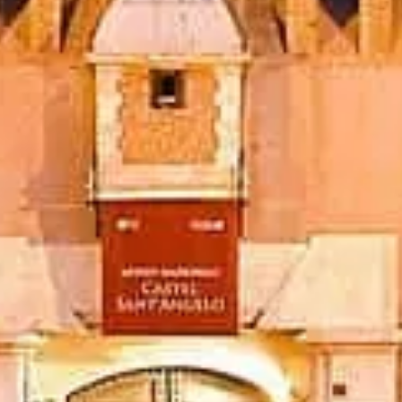
Biletleri ayırt
Castel Sant'Angelo Roma
Bağımsız ve pratik bilgiler — biletler, saatler, tarih ve akıllı ipuçları.
©
2026
Bu web sitesi bağımsızdır ve resmi müze yönetimi ile ilişkili
değildir.
castelsantangelo.org web sitesi, Castel Sant'Angelo hakkında
bağımsız bir bilgi platformudur.
Tüm tescilli markalar ilgili sahiplerine aittir. Biletlerle ilgili
sorularınız için lütfen doğrudan bilet sağlayıcılarla iletişime geçin.
Bize ulaşın
Hızlı bağlantılar
Biletlerinizi seçin