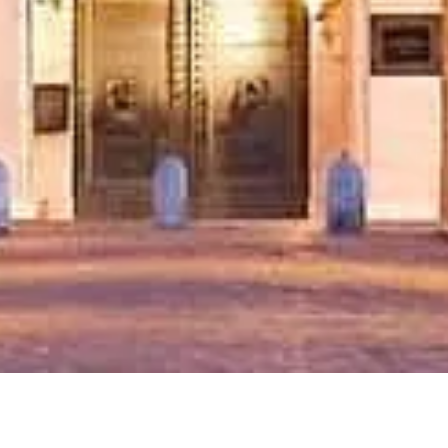
Ziyaret saatleri
Neler görülmeli
SSS
Yasal
Yasal bilgiler
Hakkımızda
Gizlilik politikası
Çerez politikası
Site haritası
Bu site, dünyadaki gezginler ve tarih meraklıları için, onlarla aynı
tutkuyu paylaşan biri tarafından ❤️ ile hazırlandı.
Castel Sant'Angelo için kişisel rehberiniz. Biletler, ziyaret saatleri ve
daha fazlası hakkında her şeyi sorabilirsiniz!
💬