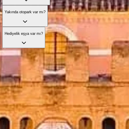
Yakında otopark var mı?
Hediyelik eşya var mı?
Biletlerinizle sırayı atlayın
Öncelikli giriş ve uzman rehberlik sunan en iyi bilet seçeneklerini
keşfedin.