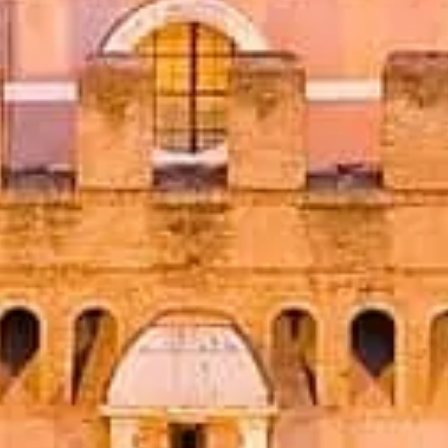
 візит завдяки пріоритетному входу та експертному супроводу.