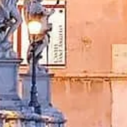
Замовити квитки
Castel Sant'Angelo Рим
Незалежна й практична інформація — квитки, години, історія т
©
2026
Сайт незалежний і не пов’язаний з офіційною адміністр
Цей сайт castelsantangelo.org — незалежна інформаційна платфор
Кожен зареєстрований бренд або торгова марка належить своєму
Швидкі посилання
Виберіть свої квитки
Графік відвідування
Що подивитися
Поширені запитання
Юридичне