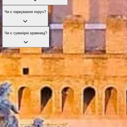
Чи є паркування поруч?
Чи є сувенірні крамниці?
Обійдіть чергу зі своїми квитками
Відкрийте наші найкращі варіанти квитків, що покращують ваш