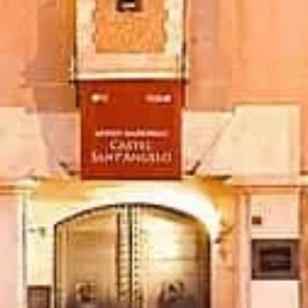
а корисні поради.
ацією музею.
ма, присвячена Castel Sant'Angelo.
 власнику. З питань щодо квитків звертайтеся до постачальників