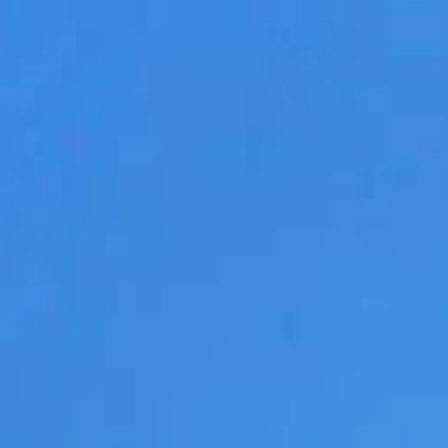
Графік відвідування
Зачинено
|
П’ятниця, Серпень 7, 2026
Lungotevere Castello, 50, 00193 Roma, Італія