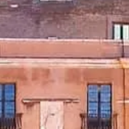
Поширені запитання
ізиту.