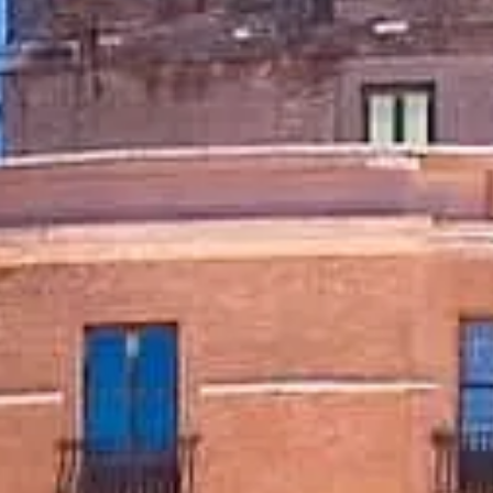
Години відвідування
Що подивитися
Історія
Корисна інформація
Українська
UK
Квитки
Castel Sant'Angelo: поширені запитання
Квитки, доступ, фотографування та поради для безперебійного в