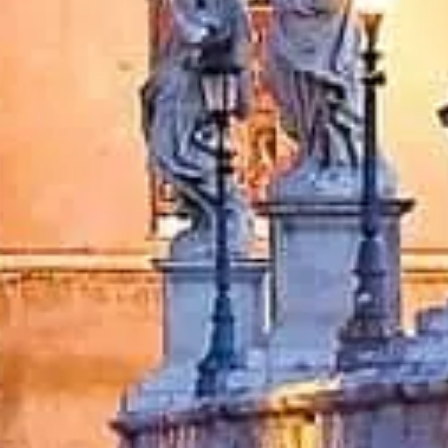
 квитків.
Зв'яжіться з нами