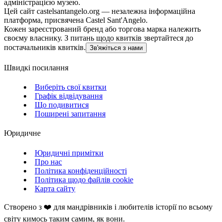
адміністрацією музею.
Цей сайт castelsantangelo.org — незалежна інформаційна
платформа, присвячена Castel Sant'Angelo.
Кожен зареєстрований бренд або торгова марка належить
своєму власнику. З питань щодо квитків звертайтеся до
постачальників квитків.
Зв'яжіться з нами
Швидкі посилання
Виберіть свої квитки
Графік відвідування
Що подивитися
Поширені запитання
Юридичне
Юридичні примітки
Про нас
Політика конфіденційності
Політика щодо файлів cookie
Карта сайту
Створено з ❤️ для мандрівників і любителів історії по всьому
світу кимось таким самим, як вони.