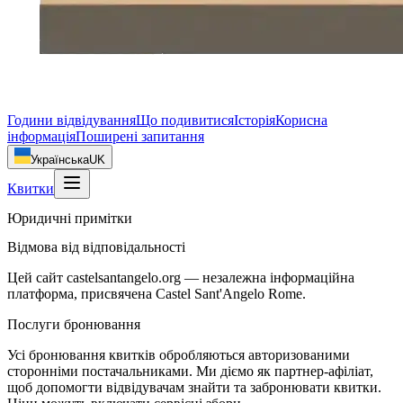
Години відвідування
Що подивитися
Історія
Корисна
інформація
Поширені запитання
Українська
UK
Квитки
Юридичні примітки
Відмова від відповідальності
Цей сайт castelsantangelo.org — незалежна інформаційна
платформа, присвячена Castel Sant'Angelo Rome.
Послуги бронювання
Усі бронювання квитків обробляються авторизованими
сторонніми постачальниками. Ми діємо як партнер-афіліат,
щоб допомогти відвідувачам знайти та забронювати квитки.