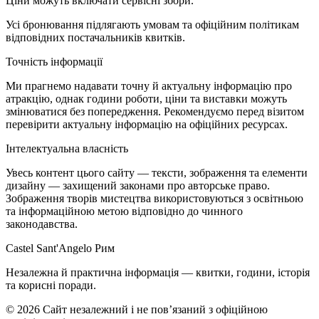
Ціни можуть включати сервісні збори.
Усі бронювання підлягають умовам та офіційним політикам
відповідних постачальників квитків.
Точність інформації
Ми прагнемо надавати точну й актуальну інформацію про
атракцію, однак години роботи, ціни та виставки можуть
змінюватися без попередження. Рекомендуємо перед візитом
перевірити актуальну інформацію на офіційних ресурсах.
Інтелектуальна власність
Увесь контент цього сайту — тексти, зображення та елементи
дизайну — захищений законами про авторське право.
Зображення творів мистецтва використовуються з освітньою
та інформаційною метою відповідно до чинного
законодавства.
Castel Sant'Angelo Рим
Незалежна й практична інформація — квитки, години, історія
та корисні поради.
©
2026
Сайт незалежний і не пов’язаний з офіційною