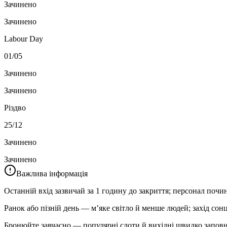
Зачинено
Зачинено
Labour Day
01/05
Зачинено
Зачинено
Різдво
25/12
Зачинено
Зачинено
Важлива інформація
Останній вхід зазвичай за 1 годину до закриття; персонал почин
Ранок або пізній день — м’яке світло й менше людей; захід со
Бронюйте завчасно — популярні слоти й вихідні швидко запов