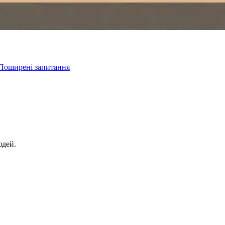
Поширені запитання
юдей.