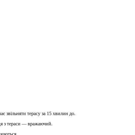
ає звільняти терасу за 15 хвилин до.
нця з тераси — вражаючий.
нюються.