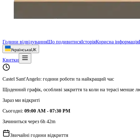
Години відвідування
Що подивитися
Історія
Корисна інформація
Українська
UK
Квитки
Castel Sant'Angelo: години роботи та найкращий час
Щоденний графік, особливі закриття та коли на терасі менше л
Зараз ми відкриті
Сьогодні
:
09:00 AM - 07:30 PM
Зачиниться через 6h 42m
Звичайні години відкриття