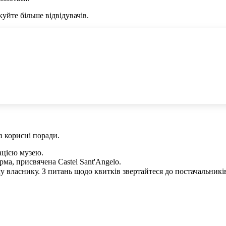
уйте більше відвідувачів.
а корисні поради.
ацією музею.
ма, присвячена Castel Sant'Angelo.
 власнику. З питань щодо квитків звертайтеся до постачальників