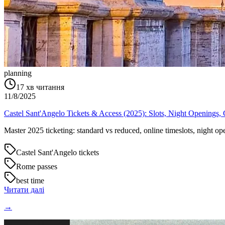
planning
17
хв читання
11/8/2025
Castel Sant'Angelo Tickets & Access (2025): Slots, Night Openings
Master 2025 ticketing: standard vs reduced, online timeslots, night o
Castel Sant'Angelo tickets
Rome passes
best time
Читати далі
→