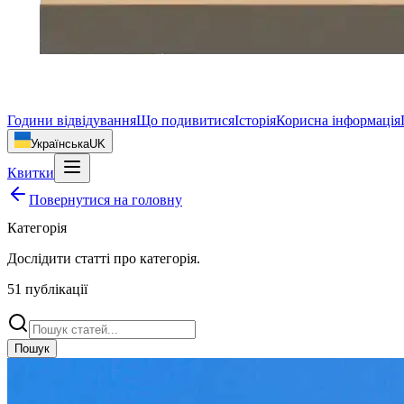
Години відвідування
Що подивитися
Історія
Корисна інформація
Українська
UK
Квитки
Повернутися на головну
Категорія
Дослідити статті про
категорія
.
51
публікації
Пошук