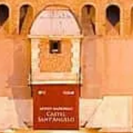
ہیں۔
ٹکٹس بک کریں
Castel Sant'Angelo روم
آزادانہ اور عملی معلومات — ٹکٹ، اوقات، تاریخ
اور ذہین تجاویز۔
©
2026
یہ ویب سائٹ آزاد ہے اور سرکاری میوزیم
انتظامیہ سے وابستہ نہیں۔
یہ ویب سائٹ castelsantangelo.org ایک آزاد معلوماتی
پلیٹ فارم ہے جو Castel Sant'Angelo کے لیے وقف ہے۔
ہر رجسٹرڈ برانڈ یا ٹریڈ مارک اپنے متعلقہ مالک کی
ملکیت ہے۔ ٹکٹس سے متعلق سوالات کے لیے، براہِ راست
ٹکٹ فراہم کنندگان سے رجوع کریں۔
ہم سے رابطہ کریں