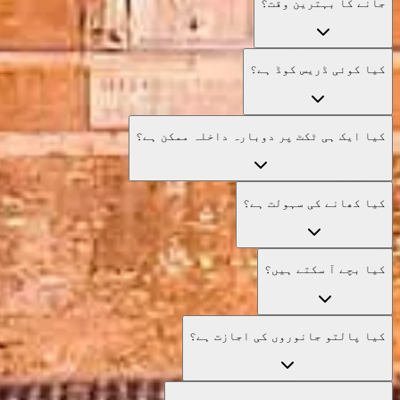
جانے کا بہترین وقت؟
کیا کوئی ڈریس کوڈ ہے؟
کیا ایک ہی ٹکٹ پر دوبارہ داخلہ ممکن ہے؟
کیا کھانے کی سہولت ہے؟
کیا بچے آ سکتے ہیں؟
کیا پالتو جانوروں کی اجازت ہے؟