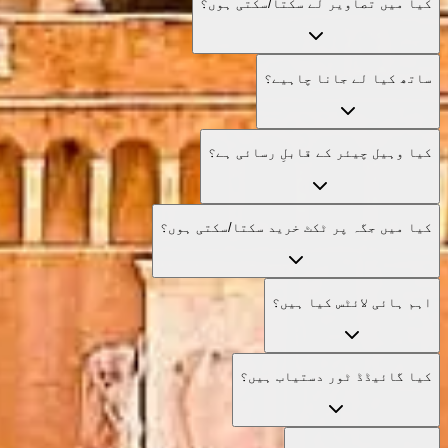
کیا میں تصاویر لے سکتا/سکتی ہوں؟
ساتھ کیا لے جانا چاہیے؟
کیا وہیل چیئر کے قابلِ رسائی ہے؟
کیا میں جگہ پر ٹکٹ خرید سکتا/سکتی ہوں؟
اہم ہائی لائٹس کیا ہیں؟
کیا گائیڈڈ ٹور دستیاب ہیں؟