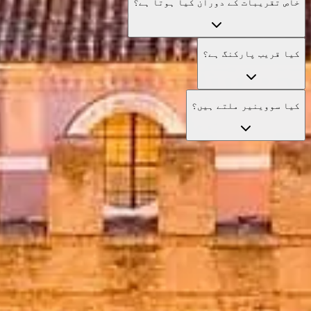
خاص تقریبات کے دوران کیا ہوتا ہے؟
کیا قریب پارکنگ ہے؟
کیا سووینیر ملتے ہیں؟
اپنے ٹکٹس کے ساتھ قطار سے بچیں
ہماری بہترین ٹکٹ آپشنز دیکھیں جو ترجیحی داخلہ
اور ماہر رہنمائی کے ساتھ آپ کے وزٹ کو بہتر بناتی