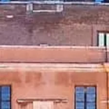
وزٹ کے اوقات
کیا دیکھیں
تاریخ
مفید معلومات
اکثر
پوچھے گئے سوالات
اردو
UR
ٹکٹس
Castel Sant'Angelo: عمومی سوالات
ٹکٹ، رسائی، فوٹوگرافی اور ہموار وزٹ کے لیے
تجاویز۔