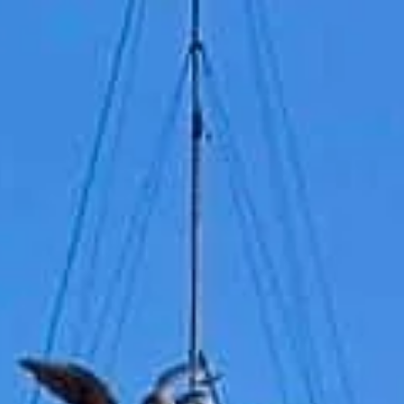
وزٹ کا شیڈول
بند
|
اتوار, اگست 9, 2026
Lungotevere Castello, 50, 00193 روم، اٹلی