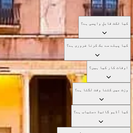
کیا ٹکٹ قابلِ واپسی ہے؟
کیا پہلے سے بک کرنا ضروری ہے؟
اوقات کار کیا ہیں؟
وزٹ میں کتنا وقت لگتا ہے؟
کیا آڈیو گائیڈ دستیاب ہے؟