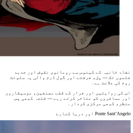
نشاۃ ثانیہ کے کینوس سے رومانوی نقوش اور جدید
فلموں تک — پل، فرشتے اور گول ڈرم والی یہ سلوئٹ
روم کی علامت ہے۔
اس کی روایتیں اور فرار کے قصّے مصنفین، موسیقاروں
اور مسافروں کو متاثر کرتے رہے — قلعہ کبھی پس
منظر، کبھی مرکزی کردار۔
Ponte Sant’Angelo اور دریا کنارے