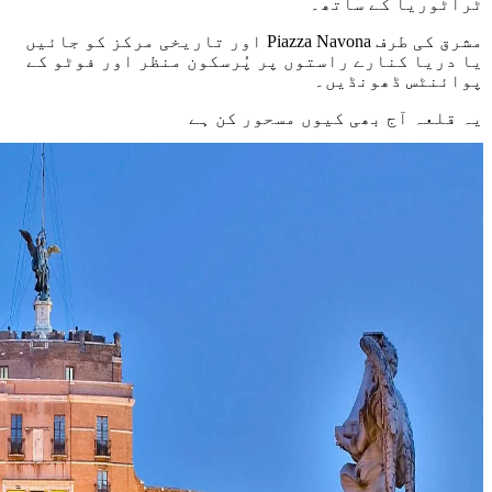
ٹراٹوریا کے ساتھ۔
مشرق کی طرف Piazza Navona اور تاریخی مرکز کو جائیں
یا دریا کنارے راستوں پر پُرسکون منظر اور فوٹو کے
پوائنٹس ڈھونڈیں۔
یہ قلعہ آج بھی کیوں مسحور کن ہے