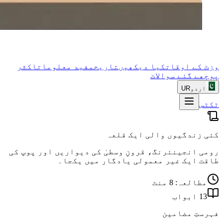
وزٹ کے اوقات
کیا دیکھیں
تاریخ
مفید معلومات
اکثر
پوچھے گئے سوالات
اردو
UR
ٹکٹس
کئی زندگیوں والی ایک قلعہ
رومی انجینئرنگ، قرونِ وسطیٰ کی دیواریں اور پوپ کی
طاقت ایک غیر معمولی یادگار میں یکجا۔
مطالعہ: 8 منٹ
13 ابواب
فہرستِ مضامین