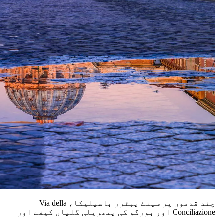
چند قدموں پر سینٹ پیٹرز باسیلیکا، Via della
Conciliazione اور بورگو کی پتھریلی گلیاں کیفے اور