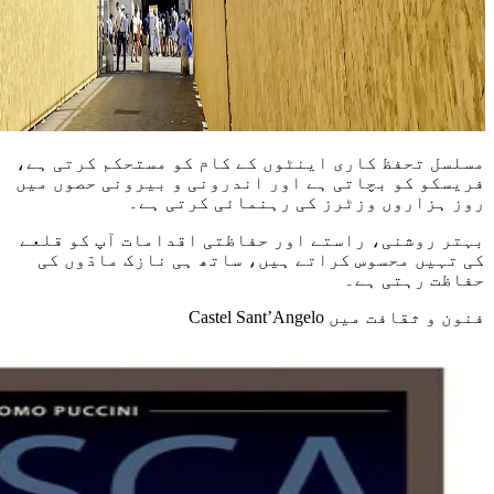
مسلسل تحفظ کاری اینٹوں کے کام کو مستحکم کرتی ہے،
فریسکو کو بچاتی ہے اور اندرونی و بیرونی حصوں میں
روز ہزاروں وزٹرز کی رہنمائی کرتی ہے۔
بہتر روشنی، راستے اور حفاظتی اقدامات آپ کو قلعے
کی تہیں محسوس کراتے ہیں، ساتھ ہی نازک مادّوں کی
حفاظت رہتی ہے۔
فنون و ثقافت میں Castel Sant’Angelo