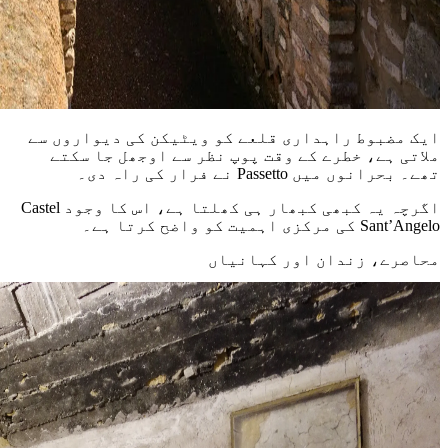
ایک مضبوط راہداری قلعے کو ویٹیکن کی دیواروں سے
ملاتی ہے، خطرے کے وقت پوپ نظر سے اوجھل جا سکتے
تھے۔ بحرانوں میں Passetto نے فرار کی راہ دی۔
اگرچہ یہ کبھی کبھار ہی کھلتا ہے، اس کا وجود Castel
Sant’Angelo کی مرکزی اہمیت کو واضح کرتا ہے۔
محاصرے، زندان اور کہانیاں