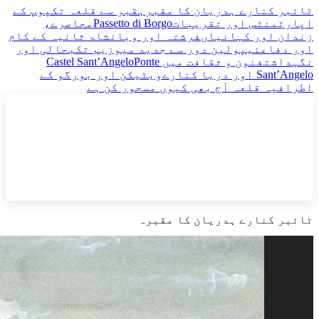
ٹائبر کنارے ہدریان کا مقبرہ
قبر سے قلعہ تک
پوپ کے
اپارٹمنٹس اور تقریبات
Passetto di Borgo
محاصرے،
زندان اور کہانیاں
فرشتہ اور وبا
نشاۃ ثانیہ کے کام
اور دفاع
نیپولین دور سے جدید میوزیم تک
بحالی اور
نگہداشت
فنون و ثقافت میں Castel Sant’Angelo
Ponte
Sant’Angelo اور دریا کنارے
ویٹیکن اور بورگو کے
اطراف
یہ قلعہ آج بھی کیوں مسحور کن ہے
ٹائبر کنارے ہدریان کا مقبرہ