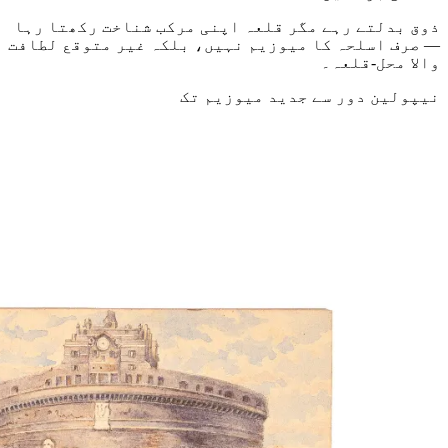
ذوق بدلتے رہے مگر قلعہ اپنی مرکب شناخت رکھتا رہا
— صرف اسلحہ کا میوزیم نہیں، بلکہ غیر متوقع لطافت
والا محل‑قلعہ۔
نیپولین دور سے جدید میوزیم تک