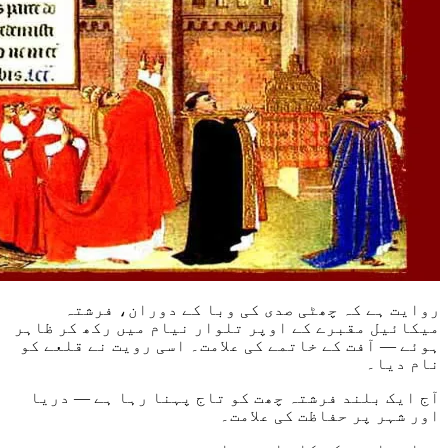
روایت ہے کہ چھٹی صدی کی وبا کے دوران، فرشتہ
میکائیل مقبرے کے اوپر تلوار نیام میں رکھ کر ظاہر
ہوئے — آفت کے خاتمے کی علامت۔ اسی رویت نے قلعے کو
نام دیا۔
آج ایک بلند فرشتہ چھت کو تاج پہنا رہا ہے — دریا
اور شہر پر حفاظت کی علامت۔