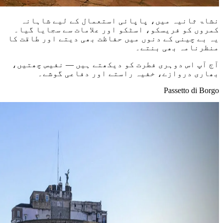
نشاۃ ثانیہ میں، پاپائی استعمال کے لیے شاہانہ
کمروں کو فریسکو، اسٹکو اور علامات سے سجایا گیا۔
یہ بے چینی کے دنوں میں حفاظت بھی دیتے اور طاقت کا
منظرنامہ بھی بنتے۔
آج آپ اس دوہری فطرت کو دیکھتے ہیں — نفیس چھتیں،
بھاری دروازے، خفیہ راستے اور دفاعی گوشے۔
Passetto di Borgo