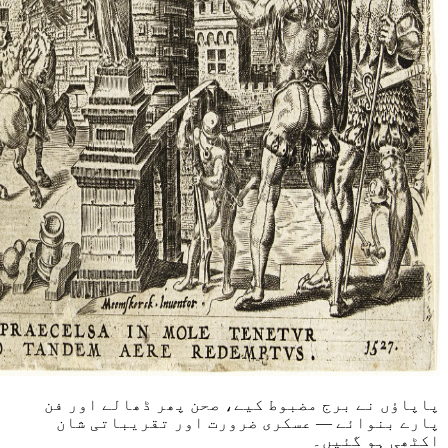
پاپاؤں نے برج مضبوط کیے، صحن پھر ڈھالے اور فن
پارے بنوائے — عسکری ضرورت اور تقریباتی شان
اکٹھی ہو گئیں۔