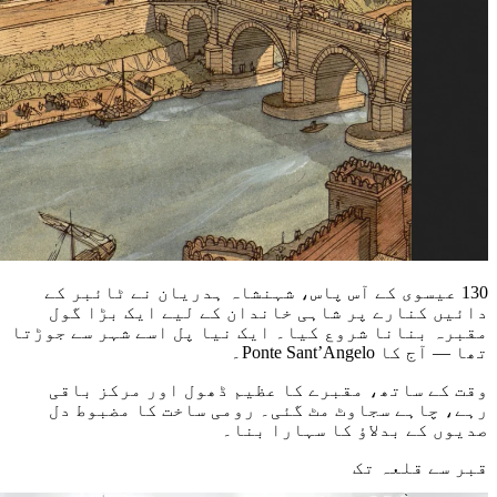
130 عیسوی کے آس پاس، شہنشاہ ہدریان نے ٹائبر کے
دائیں کنارے پر شاہی خاندان کے لیے ایک بڑا گول
مقبرہ بنانا شروع کیا۔ ایک نیا پل اسے شہر سے جوڑتا
تھا — آج کا Ponte Sant’Angelo۔
وقت کے ساتھ، مقبرے کا عظیم ڈھول اور مرکز باقی
رہے، چاہے سجاوٹ مٹ گئی۔ رومی ساخت کا مضبوط دل
صدیوں کے بدلاؤ کا سہارا بنا۔
قبر سے قلعہ تک