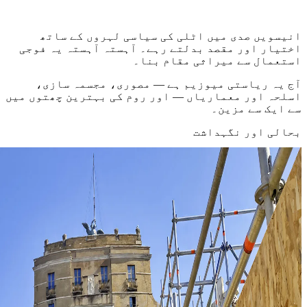
انیسویں صدی میں اٹلی کی سیاسی لہروں کے ساتھ
اختیار اور مقصد بدلتے رہے۔ آہستہ آہستہ یہ فوجی
استعمال سے میراثی مقام بنا۔
آج یہ ریاستی میوزیم ہے — مصوری، مجسمہ سازی،
اسلحہ اور معماریاں — اور روم کی بہترین چھتوں میں
سے ایک سے مزین۔
بحالی اور نگہداشت