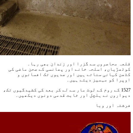
قلعہ محاصروں سے گزرا اور زندان بھی رہا۔
کوٹھڑیاں، اسلحہ خانے اور پھانسی کے صحن ماضی کی
کٹھن کہانی سناتے ہیں اور صدیوں تک افسانوں و
اوپرا کو مہمیز دیتے ہیں۔
1527 کے روم کے لوٹ مار سے لے کر بعد کی کشیدگیوں تک،
دیواروں نے ہلچل اور ثابت قدمی دونوں دیکھیں۔
فرشتہ اور وبا