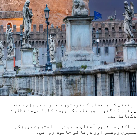
برنینی کے ورکشاپ کے فرشتوں سے آراستہ پل، سینٹ
پیٹرز کے گنبد اور قلعے کے پوسٹ کارڈ جیسے نظارے
دکھاتا ہے۔
بالکنی سے غروبِ آفتاب جادوئی — اسٹریٹ میوزک،
سنہری روشنی اور دریا کی خاموش روانی۔