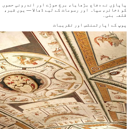
پاپاؤں نے دفاع بڑھایا، برج جوڑے اور اندرونی حصوں
کو ذخائر، سپاہ اور رسومات کے لیے ڈھالا — یوں قبر،
قلعہ بنی۔
پوپ کے اپارٹمنٹس اور تقریبات