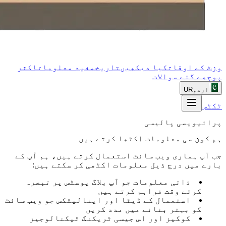
وزٹ کے اوقات
کیا دیکھیں
تاریخ
مفید معلومات
اکثر
پوچھے گئے سوالات
اردو
UR
ٹکٹس
پرائیویسی پالیسی
ہم کون سی معلومات اکٹھا کرتے ہیں
جب آپ ہماری ویب سائٹ استعمال کرتے ہیں، ہم آپ کے
بارے میں درج ذیل معلومات اکٹھی کر سکتے ہیں:
ذاتی معلومات جو آپ بلاگ پوسٹس پر تبصرہ
کرتے وقت فراہم کرتے ہیں
استعمال کے ڈیٹا اور اینالیٹکس جو ویب سائٹ
کو بہتر بنانے میں مدد کریں
کوکیز اور اس جیسی ٹریکنگ ٹیکنالوجیز