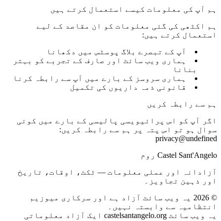
ہم آپ کی معلومات کیسے استعمال کرتے ہیں
ہم اکٹھی کی گئی معلومات کو ان مقاصد کے لیے
استعمال کرتے ہیں:
آپ کے تبصرے بلاگ پوسٹس میں دکھانا
ہماری ویب سائٹ اور صارف کے تجربے کو بہتر
بنانا
ہماری سروسز کے بارے میں آپ سے رابطہ کرنا
قانونی ذمہ داریوں کی تکمیل
ہم سے رابطہ کریں
اگر آپ کو اس پرائیویسی پالیسی کے بارے میں کوئی
سوال ہو تو اس پتہ پر ہم سے رابطہ کریں:
privacy@undefined
Castel Sant'Angelo روم
آزادانہ اور عملی معلومات — ٹکٹ، اوقات، تاریخ
اور ذہین تجاویز۔
©
2026
یہ ویب سائٹ آزاد ہے اور سرکاری میوزیم
انتظامیہ سے وابستہ نہیں۔
یہ ویب سائٹ castelsantangelo.org ایک آزاد معلوماتی