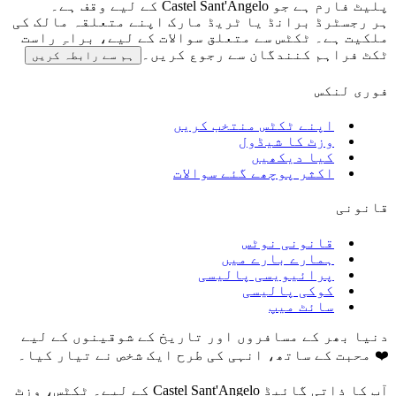
پلیٹ فارم ہے جو Castel Sant'Angelo کے لیے وقف ہے۔
ہر رجسٹرڈ برانڈ یا ٹریڈ مارک اپنے متعلقہ مالک کی
ملکیت ہے۔ ٹکٹس سے متعلق سوالات کے لیے، براہِ راست
ٹکٹ فراہم کنندگان سے رجوع کریں۔
ہم سے رابطہ کریں
فوری لنکس
اپنے ٹکٹس منتخب کریں
وزٹ کا شیڈول
کیا دیکھیں
اکثر پوچھے گئے سوالات
قانونی
قانونی نوٹس
ہمارے بارے میں
پرائیویسی پالیسی
کوکی پالیسی
سائٹ میپ
دنیا بھر کے مسافروں اور تاریخ کے شوقینوں کے لیے
❤️ محبت کے ساتھ، انہی کی طرح ایک شخص نے تیار کیا۔
آپ کا ذاتی گائیڈ Castel Sant'Angelo کے لیے۔ ٹکٹس، وزٹ