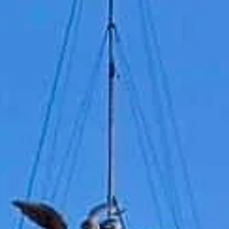
Lịch mở cửa
09:00 AM
–
07:30 PM
|
Chủ Nhật, Tháng 8 9, 2026
Lungotevere Castello, 50, 00193 Rome, Ý