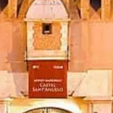
Đặt vé
Castel Sant'Angelo Rome
Thông tin độc lập, thiết thực — vé, giờ mở cửa, lịch sử và mẹo
thông minh.
©
2026
Trang web độc lập, không liên kết với ban quản lý bảo tàng
chính thức.
Website castelsantangelo.org là nền tảng thông tin độc lập dành cho
Castel Sant'Angelo.
Mọi thương hiệu và nhãn hiệu đã đăng ký đều thuộc về chủ sở hữu
tương ứng. Với các câu hỏi liên quan đến vé, vui lòng liên hệ trực
tiếp nhà cung cấp vé.
Liên hệ với chúng tôi
Liên kết nhanh