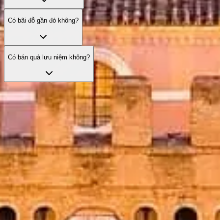
Có bãi đỗ gần đó không?
Có bán quà lưu niệm không?
Bỏ qua hàng chờ với vé của bạn
Khám phá những lựa chọn vé tốt nhất với lối vào ưu tiên và hướng
dẫn chuyên nghiệp.