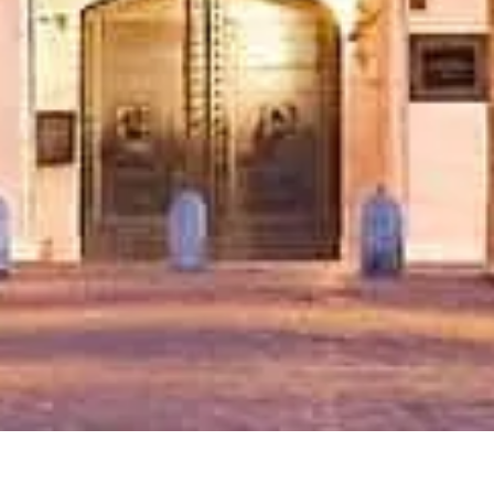
Chọn vé của bạn
Lịch mở cửa
Nên xem gì
FAQ
Pháp lý
Thông tin pháp lý
Giới thiệu
Chính sách quyền riêng tư
Chính sách cookie
Sơ đồ trang
Được tạo nên với ❤️ cho những người yêu du lịch và lịch sử trên
khắp thế giới, bởi một người giống như họ.
Trợ lý cá nhân cho Castel Sant'Angelo. Hãy hỏi tôi mọi điều về vé,
giờ mở cửa và nhiều hơn nữa!
💬