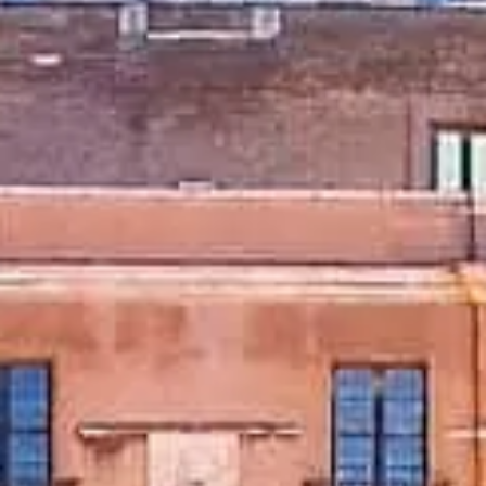
Giờ tham quan
Nên xem gì
Lịch sử
Thông tin hữu ích
FAQ
Tiếng Việt
VI
Vé
Castel Sant'Angelo: câu hỏi thường gặp
Vé, lối vào, chụp ảnh và mẹo cho chuyến thăm mượt mà.