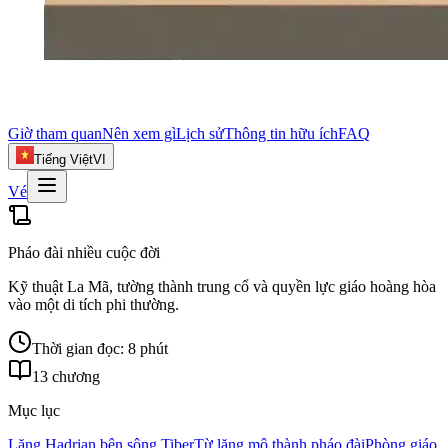
Giờ tham quan
Nên xem gì
Lịch sử
Thông tin hữu ích
FAQ
Tiếng Việt
VI
Vé
Pháo đài nhiều cuộc đời
Kỹ thuật La Mã, tường thành trung cổ và quyền lực giáo hoàng hòa
vào một di tích phi thường.
Thời gian đọc: 8 phút
13 chương
Mục lục
Lăng Hadrian bên sông Tiber
Từ lăng mộ thành pháo đài
Phòng giáo