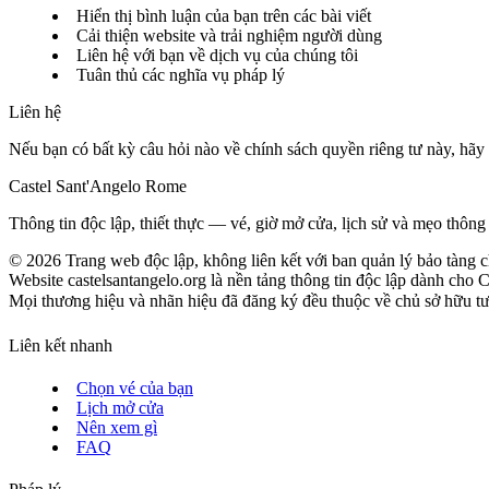
Hiển thị bình luận của bạn trên các bài viết
Cải thiện website và trải nghiệm người dùng
Liên hệ với bạn về dịch vụ của chúng tôi
Tuân thủ các nghĩa vụ pháp lý
Liên hệ
Nếu bạn có bất kỳ câu hỏi nào về chính sách quyền riêng tư này, hãy l
Castel Sant'Angelo Rome
Thông tin độc lập, thiết thực — vé, giờ mở cửa, lịch sử và mẹo thông
©
2026
Trang web độc lập, không liên kết với ban quản lý bảo tàng c
Website castelsantangelo.org là nền tảng thông tin độc lập dành cho 
Mọi thương hiệu và nhãn hiệu đã đăng ký đều thuộc về chủ sở hữu tươn
Liên kết nhanh
Chọn vé của bạn
Lịch mở cửa
Nên xem gì
FAQ