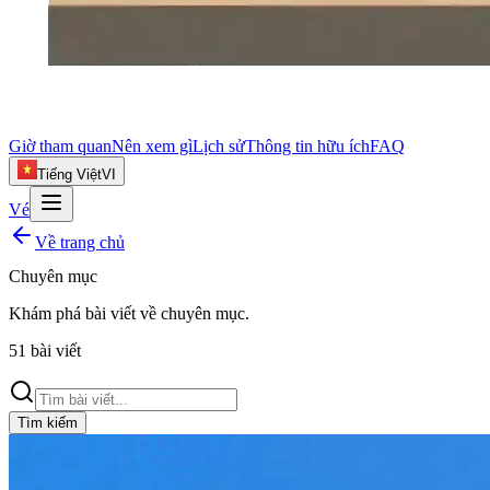
Giờ tham quan
Nên xem gì
Lịch sử
Thông tin hữu ích
FAQ
Tiếng Việt
VI
Vé
Về trang chủ
Chuyên mục
Khám phá bài viết về
chuyên mục
.
51
bài viết
Tìm kiếm