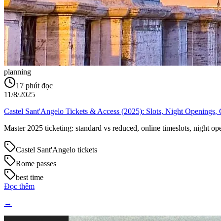
planning
17
phút đọc
11/8/2025
Castel Sant'Angelo Tickets & Access (2025): Slots, Night Openings
Master 2025 ticketing: standard vs reduced, online timeslots, night o
Castel Sant'Angelo tickets
Rome passes
best time
Đọc thêm
→