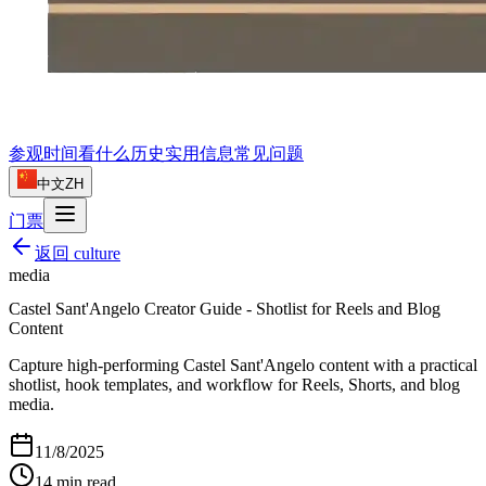
参观时间
看什么
历史
实用信息
常见问题
中文
ZH
门票
返回
culture
media
Castel Sant'Angelo Creator Guide - Shotlist for Reels and Blog
Content
Capture high-performing Castel Sant'Angelo content with a practical
shotlist, hook templates, and workflow for Reels, Shorts, and blog
media.
11/8/2025
14
min read