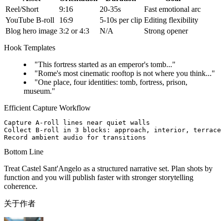
Reel/Short
9:16
20-35s
Fast emotional arc
YouTube B-roll
16:9
5-10s per clip
Editing flexibility
Blog hero image
3:2 or 4:3
N/A
Strong opener
Hook Templates
"This fortress started as an emperor's tomb..."
"Rome's most cinematic rooftop is not where you think..."
"One place, four identities: tomb, fortress, prison,
museum."
Efficient Capture Workflow
Capture A-roll lines near quiet walls

Collect B-roll in 3 blocks: approach, interior, terrace

Bottom Line
Treat Castel Sant'Angelo as a structured narrative set. Plan shots by
function and you will publish faster with stronger storytelling
coherence.
关于作者