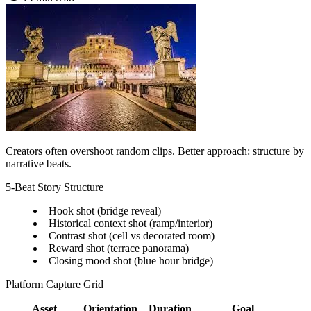
Creators often overshoot random clips. Better approach: structure by
narrative beats.
5-Beat Story Structure
Hook shot (bridge reveal)
Historical context shot (ramp/interior)
Contrast shot (cell vs decorated room)
Reward shot (terrace panorama)
Closing mood shot (blue hour bridge)
Platform Capture Grid
Asset
Orientation
Duration
Goal