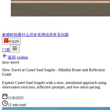
参观时间
看什么
历史
实用信息
常见问题
中文
ZH
门票
返回
visiting
slow-travel
Slow Travel at Castel Sant'Angelo - Mindful Route and Reflection
Guide
Explore Castel Sant'Angelo with a slow, intentional approach using
observation exercises, reflective prompts, and low-stress pacing.
11/8/2025
11
min read