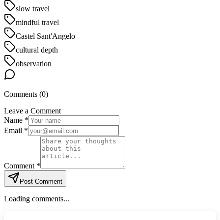
slow travel
mindful travel
Castel Sant'Angelo
cultural depth
observation
Comments (
0
)
Leave a Comment
Name *
Email *
Comment *
Post Comment
Loading comments...