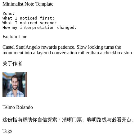
Minimalist Note Template
Zone:

What I noticed first:

What I noticed second:

Bottom Line
Castel Sant'Angelo rewards patience. Slow looking turns the
monument into a layered conversation rather than a checkbox stop.
关于作者
Telmo Rolando
这份指南帮助你自信探索：清晰门票、聪明路线与必看亮点。
Tags