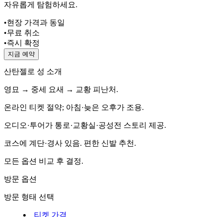
자유롭게 탐험하세요.
•
현장 가격과 동일
•
무료 취소
•
즉시 확정
지금 예약
산탄젤로 성 소개
영묘 → 중세 요새 → 교황 피난처.
온라인 티켓 절약; 아침·늦은 오후가 조용.
오디오·투어가 통로·교황실·공성전 스토리 제공.
코스에 계단·경사 있음. 편한 신발 추천.
모든 옵션 비교 후 결정.
방문 옵션
방문 형태 선택
티켓 가격