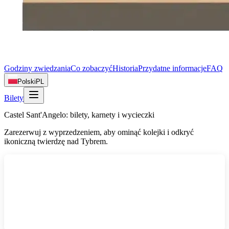
Godziny zwiedzania
Co zobaczyć
Historia
Przydatne informacje
FAQ
Polski
PL
Bilety
Castel Sant'Angelo: bilety, karnety i wycieczki
Zarezerwuj z wyprzedzeniem, aby ominąć kolejki i odkryć
ikoniczną twierdzę nad Tybrem.