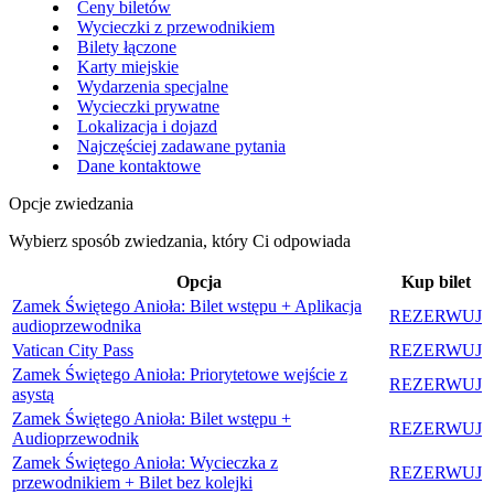
Ceny biletów
Wycieczki z przewodnikiem
Bilety łączone
Karty miejskie
Wydarzenia specjalne
Wycieczki prywatne
Lokalizacja i dojazd
Najczęściej zadawane pytania
Dane kontaktowe
Opcje zwiedzania
Wybierz sposób zwiedzania, który Ci odpowiada
Opcja
Kup bilet
Zamek Świętego Anioła: Bilet wstępu + Aplikacja
REZERWUJ
audioprzewodnika
Vatican City Pass
REZERWUJ
Zamek Świętego Anioła: Priorytetowe wejście z
REZERWUJ
asystą
Zamek Świętego Anioła: Bilet wstępu +
REZERWUJ
Audioprzewodnik
Zamek Świętego Anioła: Wycieczka z
REZERWUJ
przewodnikiem + Bilet bez kolejki