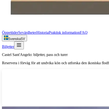
Öppettider
Sevärdheter
Historia
Praktisk information
FAQ
Svenska
SV
Biljetter
Castel Sant'Angelo: biljetter, pass och turer
Reservera i förväg för att undvika kön och utforska den ikoniska flod